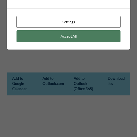
Settings
Accept All
Add to
Add to
Add to
Download
Google
Outlook.com
Outlook
.ics
Calendar
(Office 365)