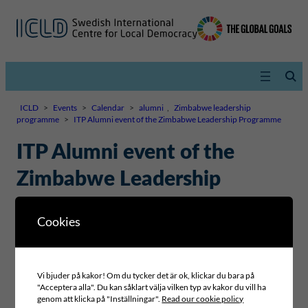
ICLD
>
Events
>
Calendar
>
alumni
,
Zimbabwe leadership
programme
>
ITP Alumni event of the Zimbabwe Leadership Programme
ITP Alumni event of the
Zimbabwe Leadership
Programme
Cookies
22–23 MARCH 2022
,
09:00–17:00
Vi bjuder på kakor! Om du tycker det är ok, klickar du bara på
"Acceptera alla". Du kan såklart välja vilken typ av kakor du vill ha
genom att klicka på "Inställningar".
Read our cookie policy