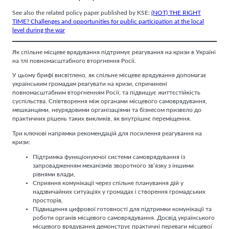
See also the related policy paper published by KSE:
(NOT) THE RIGHT
TIME? Challenges and opportunities for public participation at the local
level during the war
Як спільне місцеве врядування підтримує реагування на кризи в Україні
на тлі повномасштабного вторгнення Росії.
У цьому брифі висвітлено, як спільне місцеве врядування допомагає
українським громадам реагувати на кризи, спричинені
повномасштабним вторгненням Росії, та підвищує життєстійкість
суспільства. Співтворення між органами місцевого самоврядування,
мешканцями, неурядовими організаціями та бізнесом призвело до
практичних рішень таких викликів, як внутрішнє переміщення.
Три ключові напрямки рекомендацій для посилення реагування на
кризи:
Підтримка функціонуючої системи самоврядування із
запровадженням механізмів зворотного зв’язку з іншими
рівнями влади,
Сприяння комунікації через спільне планування дій у
надзвичайних ситуаціях у громадах і створення громадських
просторів,
Підвищення цифрової готовності для підтримки комунікації та
роботи органів місцевого самоврядування. Досвід українського
місцевого врядування демонструє практичні переваги місцевої