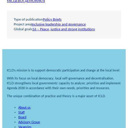
МІСЦЕВОЇ ДЕМОКРАТІЇ
Type of publication
Policy Briefs
Project area
Inclusive leadership and governance
Global goals
16 – Peace, justice and strong institutions
ICLD’s mission is to support democratic participation and change at the local level.
With its focus on local democracy, local self-governance and decentralisation,
ICLD strengthens local governments’ capacity to analyse, prioritize and implement
Agenda 2030 in accordance with their own needs, priorities and resources.
The unique combination of practice and theory is a major asset of ICLD.
About us
Staff
Board
Advisory Group
Vacancies