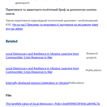
демократії.
Перегляньте та завантажте політичний бриф за допомогою кнопки
нижче.
Також перегляньте відповідний політичний документ, опублікований
KSE:
Не на часі? Виклики та можливості залучення на місцевому рівні
під час війни
Related
Research
Local Democracy and Resilience in Ukraine: Learning from
Communities’ Crisis Response in War
projects
Local Democracy and Resilience in Ukraine: Learning from
Publications
Communities’ Crisis Response in War
Internally displaced persons integration in Ukraine
Publications
Files
The tangible value of local democracy_Policy brief
ПРАКТИЧНА ЦІННІСТЬ