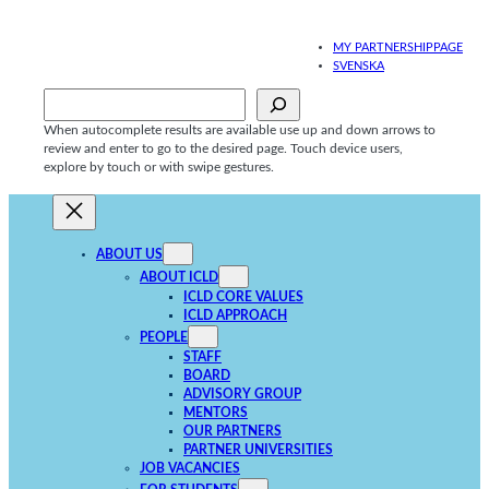
Skip
to
MY PARTNERSHIPPAGE
content
SVENSKA
Sök
When autocomplete results are available use up and down arrows to
review and enter to go to the desired page. Touch device users,
explore by touch or with swipe gestures.
ABOUT US
ABOUT ICLD
ICLD CORE VALUES
ICLD APPROACH
PEOPLE
STAFF
BOARD
ADVISORY GROUP
MENTORS
OUR PARTNERS
PARTNER UNIVERSITIES
JOB VACANCIES