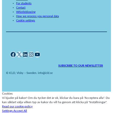
For students
Contact
Whistleblowing
How we process you personal data
Cookie settings
Facebook
X
LinkedIn
Instagram
YouTube
SUBSCRIBE TO OUR NEWSLETTER
© ICLD, Visby – Sweden. info@icld.se
Cookies
Vi bjuder på kakor! Om du tycker det är ok, klickar du bara på "Acceptera alla". Du
kan såklart välja vilken typ av kakor du vill ha genom att klicka på "Inställningar".
Read our cookie policy
Settings
Accept All