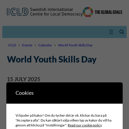
ICLD
>
Events
>
Calendar
>
World Youth Skills Day
World Youth Skills Day
15 JULY 2025
Cookies
Vi bjuder på kakor! Om du tycker det är ok, klickar du bara på
"Acceptera alla". Du kan såklart välja vilken typ av kakor du vill ha
genom att klicka på "Inställningar".
Read our cookie policy