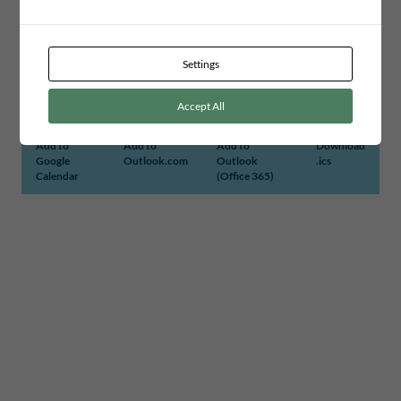
Settings
Accept All
Add to
Add to
Add to
Download
Google
Outlook.com
Outlook
.ics
Calendar
(Office 365)