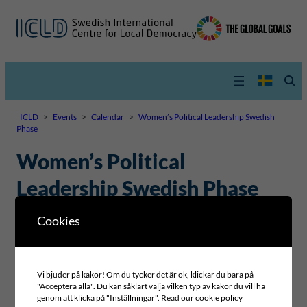
ICLD
>
Events
>
Calendar
>
Women’s Political Leadership Swedish
Phase
Women’s Political
Leadership Swedish Phase
Cookies
27 APRIL – 8 MAY 2026
Vi bjuder på kakor! Om du tycker det är ok, klickar du bara på
Add to
Add to
Add to
Download
"Acceptera alla". Du kan såklart välja vilken typ av kakor du vill ha
Google
Outlook.com
Outlook
.ics
genom att klicka på "Inställningar".
Read our cookie policy
Calendar
(Office 365)