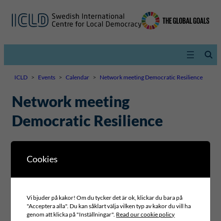
ICLD
>
Events
>
Calendar
>
Network meeting Democratic Resilience
Network meeting
Democratic Resilience
11–14 NOVEMBER 2024
,
08:00–17:00
Cookies
Vi bjuder på kakor! Om du tycker det är ok, klickar du bara på
"Acceptera alla". Du kan såklart välja vilken typ av kakor du vill ha
genom att klicka på "Inställningar".
Read our cookie policy