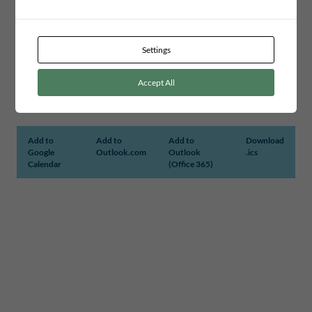
Settings
Accept All
Add to
Add to
Add to
Download
Google
Outlook.com
Outlook
.ics
Calendar
(Office 365)