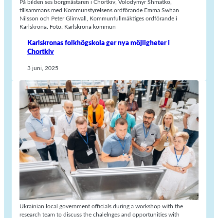
På bilden ses borgmästaren i Chortkiv, Volodymyr Shmatko,
tillsammans med Kommunstyrelsens ordförande Emma Swhan
Nilsson och Peter Glimvall, Kommunfullmäktiges ordförande i
Karlskrona. Foto: Karlskrona kommun
Karlskronas folkhögskola ger nya möjligheter i
Chortkiv
3 juni, 2025
Ukrainian local government officials during a workshop with the
research team to discuss the chalelnges and opportunities with