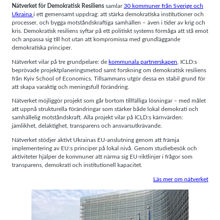
Nätverket för Demokratisk Resiliens
samlar
30 kommuner från Sverige och
Ukraina
i ett gemensamt uppdrag: att stärka demokratiska institutioner och
processer, och bygga motståndskraftiga samhällen – även i tider av krig och
kris. Demokratisk resiliens syftar på ett politiskt systems förmåga att stå emot
och anpassa sig till hot utan att kompromissa med grundläggande
demokratiska principer.
Nätverket vilar på tre grundpelare: de
kommunala partnerskapen
, ICLD:s
beprövade projektplaneringsmetod samt forskning om demokratisk resiliens
från Kyiv School of Economics. Tillsammans utgör dessa en stabil grund för
att skapa varaktig och meningsfull förändring.
Nätverket möjliggör projekt som går bortom tillfälliga lösningar – med målet
att uppnå strukturella förändringar som stärker både lokal demokrati och
samhällelig motståndskraft. Alla projekt vilar på ICLD:s kärnvärden:
jämlikhet, delaktighet, transparens och ansvarsutkrävande.
Nätverket stödjer aktivt Ukrainas EU-anslutning genom att främja
implementering av EU:s principer på lokal nivå. Genom studiebesök och
aktiviteter hjälper de kommuner att närma sig EU-riktlinjer i frågor som
transparens, demokrati och institutionell kapacitet.
Läs mer om nätverket