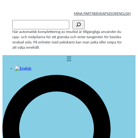
Hoppa
till
MINA PARTNERSKAPSIDOR
ENGLISH
innehåll
Sök
När automatisk komplettering av resultat är tillgängliga använder du
upp- och nedpilarna för att granska och enter-tangenten för besöka
önskad sida. På enheter med pekskärm kan man peka eller svepa för
att välja innehåll.