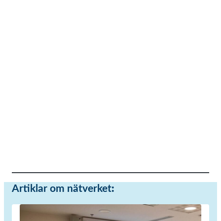
Artiklar om nätverket
: