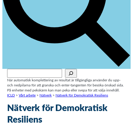
Sök
När automatisk komplettering av resultat är tillgängliga använder du upp-
och nedpilarna för att granska och enter-tangenten för besöka önskad sida.
På enheter med pekskärm kan man peka eller svepa för att välja innehåll.
ICLD
>
Vårt arbete
>
Nätverk
>
Nätverk för Demokratisk Resiliens
Nätverk för Demokratisk
Resiliens