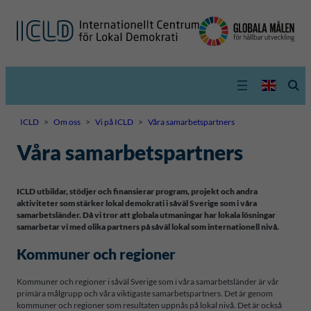
ICLD
>
Om oss
>
Vi på ICLD
>
Våra samarbetspartners
Våra samarbetspartners
ICLD utbildar
, stödjer och finansierar program, projekt och andra
aktiviteter som stärker lokal demokrati i såväl Sverige som i våra
samarbetsländer. Då vi tror att globala utmaningar har lokala lösningar
samarbetar vi med olika partners på såväl lokal som internationell nivå.
Kommuner och regioner
Kommuner och regioner i såväl Sverige som i våra samarbetsländer är vår
primära målgrupp och våra viktigaste samarbetspartners. Det är genom
kommuner och regioner som resultaten uppnås på lokal nivå. Det är också