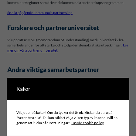
kommuner/regioner som driver de kommunala partnerskapsprogrammen.
Se alla pågående kommunala partnerskap
Forskare och partneruniversitet
Vi upprättar MoU (memorandum of understanding) med universitet i våra
samarbetsländer för att stärka och stödja den demokratiska utvecklingen.
Läs
mer om våra partner universitet.
Andra viktiga samarbetspartner
Inom våra nätverk erbjuder vi våra deltagare internationella
utbildningsprogram. Det finns även ett eget utbildningsprogram för kvinnliga
Kakor
politiker. Inom våra utbildningar och program har vi följande
samarbetsparter:
SKR – (Women’s Political Leadership programme)
Vi bjuder på kakor! Om du tycker det är ok, klickar du bara på
UNCDF (Klimatnätverket)
"Acceptera alla". Du kan såklart välja vilken typ av kakor du vill ha
genom att klicka på "Inställningar".
Läs vår cookie policy
Vi samarbetar också med exempelvis UCLG, DeLog, Raoul Wallenberg
Institutet, IDEA mfl.