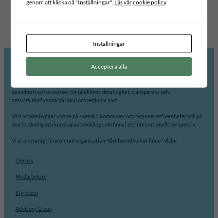
genom att klicka på "Inställningar".
Läs vår cookie policy
Inställningar
Acceptera alla
Internationellt Centrum för Lokal Demokrati, ICLD, arbetar för att främja
demokrati och processer för jämlikhet, delaktighet, transparens och
ansvarsutkrävande på lokal och regional nivå.
Vårt arbete bygger vidare på svenska kommuner och regioner erfarenheter och på
den forskning och kunskapsutveckling som finns i ett internationellt perspektiv.
Vi är en statligt finansierad organisation. Vårt huvudkontor finns i Visby.
Om oss
Medarbetare
Styrelsen
Advisory Group