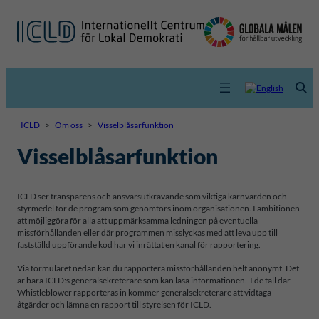
ICLD
>
Om oss
>
Visselblåsarfunktion
Visselblåsarfunktion
ICLD ser transparens och ansvarsutkrävande som viktiga kärnvärden och
styrmedel för de program som genomförs inom organisationen. I ambitionen
att möjliggöra för alla att uppmärksamma ledningen på eventuella
missförhållanden eller där programmen misslyckas med att leva upp till
fastställd uppförande kod har vi inrättat en kanal för rapportering.
Via formuläret nedan kan du rapportera missförhållanden helt anonymt. Det
är bara ICLD:s generalsekreterare som kan läsa informationen. I de fall där
Whistleblower rapporteras in kommer generalsekreterare att vidtaga
åtgärder och lämna en rapport till styrelsen för ICLD.