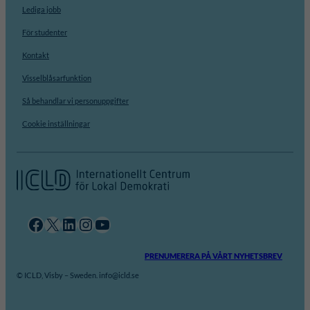
Lediga jobb
För studenter
Kontakt
Visselblåsarfunktion
Så behandlar vi personuppgifter
Cookie inställningar
Facebook
X
LinkedIn
Instagram
YouTube
PRENUMERERA PÅ VÅRT NYHETSBREV
© ICLD, Visby – Sweden. info@icld.se