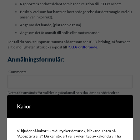
Rapportera endast sådant som har en relation till ICLD:s arbete.
Beskriv vad som har hänt (en kort redogörelse där det framgår vad du
anser var inkorrekt).
Ange var det hände, (plats och datum).
Ange om det är anmält till polis eller motsvarande.
I de fall du önskar uppmärksamma sådant som rör ICLD ledning, så finns det
alltid möjligheten att skicka e-post till
ICLDs ordförande.
Anmälningsformulär:
Comments
Detta fält används för valideringsändamål och ska lämnas oförändrat.
Kakor
Vi bjuder på kakor! Om du tycker det är ok, klickar du bara på
"Acceptera alla". Du kan såklart välja vilken typ av kakor du vill ha