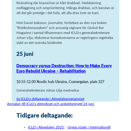
förändring där branschen är hårt drabbad. Nedskärning,
nedläggning och omprioritering. Många drabbas, och känslan är
att det går prestige i det hela, att alla dras över en kam.
Möt David Isaksson, journalist, författare av den nya boken
”Biståndsmassakern” och ansvarig utgivare för Global Bar
Magazine i samtal tillsammans med ICLD:s generalsekreterare
Johan Lilja, diskuterar konsekvenserna av regeringens regelrätta
slakt av det svenska biståndet.
25 juni
Democracy versus Destruction: How to Make Every
Euro Rebuild Ukraine – Rehabilitation
10.55-12.00 Nordic hub Ukraine, Cramergatan, plats 327
Generalsekreterare Johan Lilja medverkar
Se ICLD:s deltagande i Almedalsprogrammet
Anmälan till ICLD:s demokrati och avskedsmingel 24 juni
Tidigare deltagande:
ICLD i Almedalen 2025
–
Ungas röster / Internationell