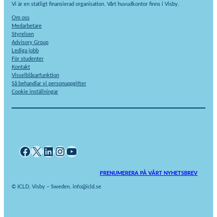
Vi är en statligt finansierad organisation. Vårt huvudkontor finns i Visby.
Om oss
Medarbetare
Styrelsen
Advisory Group
Lediga jobb
För studenter
Kontakt
Visselblåsarfunktion
Så behandlar vi personuppgifter
Cookie inställningar
Facebook
X
LinkedIn
Instagram
YouTube
PRENUMERERA PÅ VÅRT NYHETSBREV
© ICLD, Visby – Sweden. info@icld.se