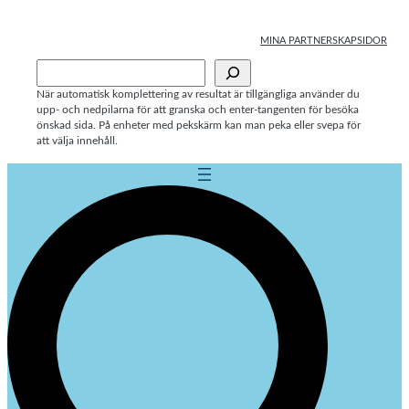
Hoppa
till
MINA PARTNERSKAPSIDOR
innehåll
Sök
När automatisk komplettering av resultat är tillgängliga använder du
upp- och nedpilarna för att granska och enter-tangenten för besöka
önskad sida. På enheter med pekskärm kan man peka eller svepa för
att välja innehåll.