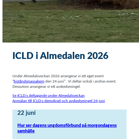
ICLD i Almedalen 2026
Under Almedalsveckan 2026 arrangerar vi ett eget event
”
biståndsmassakern
den 24 juni” . Vi deltar också i andras event.
Dessutom arrangerar vi ett avskedsmingel.
Se ICLD:s deltagande under Almedalsveckan
Anmälan till ICLD:s demokrati och avskedsmingel 24 juni
22 juni
Hur ser dagens ungdomsförbund på morgondagens
samhälle