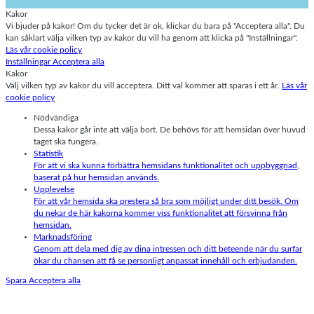
Kakor
Vi bjuder på kakor! Om du tycker det är ok, klickar du bara på "Acceptera alla". Du
kan såklart välja vilken typ av kakor du vill ha genom att klicka på "Inställningar".
Läs vår cookie policy
Inställningar
Acceptera alla
Kakor
Välj vilken typ av kakor du vill acceptera. Ditt val kommer att sparas i ett år.
Läs vår
cookie policy
Nödvändiga
Dessa kakor går inte att välja bort. De behövs för att hemsidan över huvud
taget ska fungera.
Statistik
För att vi ska kunna förbättra hemsidans funktionalitet och uppbyggnad,
baserat på hur hemsidan används.
Upplevelse
För att vår hemsida ska prestera så bra som möjligt under ditt besök. Om
du nekar de här kakorna kommer viss funktionalitet att försvinna från
hemsidan.
Marknadsföring
Genom att dela med dig av dina intressen och ditt beteende när du surfar
ökar du chansen att få se personligt anpassat innehåll och erbjudanden.
Spara
Acceptera alla