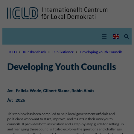
ICLD
>
Kunskapsbank
>
Publikationer
>
Developing Youth Councils
Developing Youth Councils
Av:
Felicia Wede
, 
Gilbert Siame
, 
Robin Alnäs
År:
2026
This toolbox has been compiled to help local government officials and
politicians who want to start, improve, and maintain their own youth
councils. It provides both inspiration and a step-by-step guide for setting up
and managing these councils. It also explores the questions and challenges