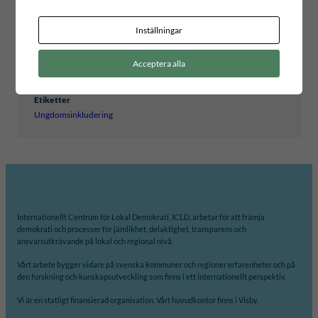
FALU KOMMUN
LIDKÖPINGS KOMMUN
LUNDS
KOMMUN
Inställningar
Internationell partner
FRANCISTOWN
LUSAKA CITY COUNCIL
MOGALE
LOCAL MUNICIPALITY
Acceptera alla
Etiketter
Ungdomsinkludering
Internationellt Centrum för Lokal Demokrati, ICLD, arbetar för att främja
demokrati och processer för jämlikhet, delaktighet, transparens och
ansvarsutkrävande på lokal och regional nivå.
Vårt arbete bygger vidare på svenska kommuner och regioner erfarenheter och på
den forskning och kunskapsutveckling som finns i ett internationellt perspektiv.
Vi är en statligt finansierad organisation. Vårt huvudkontor finns i Visby.