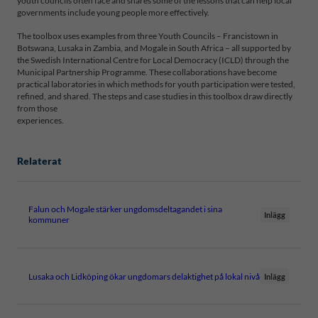
youth councils often face and shares some of the lessons that can help local
governments include young people more effectively.
The toolbox uses examples from three Youth Councils – Francistown in
Botswana, Lusaka in Zambia, and Mogale in South Africa – all supported by
the Swedish International Centre for Local Democracy (ICLD) through the
Municipal Partnership Programme. These collaborations have become
practical laboratories in which methods for youth participation were tested,
refined, and shared. The steps and case studies in this toolbox draw directly
from those
experiences.
Relaterat
Falun och Mogale stärker ungdomsdeltagandet i sina
Inlägg
kommuner
Lusaka och Lidköping ökar ungdomars delaktighet på lokal nivå
Inlägg