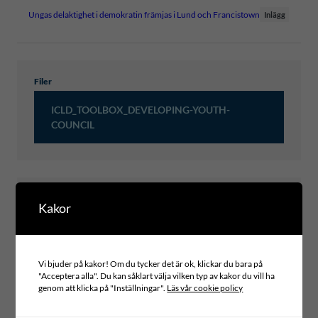
Ungas delaktighet i demokratin främjas i Lund och Francistown
Inlägg
Filer
ICLD_TOOLBOX_DEVELOPING-YOUTH-
COUNCIL
Typ av publikation
Kakor
TOOLBOX
Projektområde
INCLUSIVE LEADERSHIP AND GOVERNANCE
Globala mål
Vi bjuder på kakor! Om du tycker det är ok, klickar du bara på
10 – MINSKAD OJÄMLIKHET
"Acceptera alla". Du kan såklart välja vilken typ av kakor du vill ha
Tema
genom att klicka på "Inställningar".
Läs vår cookie policy
CHILD RIGHTS AND YOUTH PARTICIPATION
Svensk partner