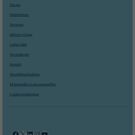
Om oss
Medarbetare
Styrelsen
Advisory Group
Lediga jobb
För studenter
Kontakt
Visselblåsarfunktion
Så behandlar vi personuppgifter
Cookie inställningar
Facebook
X
LinkedIn
Instagram
YouTube