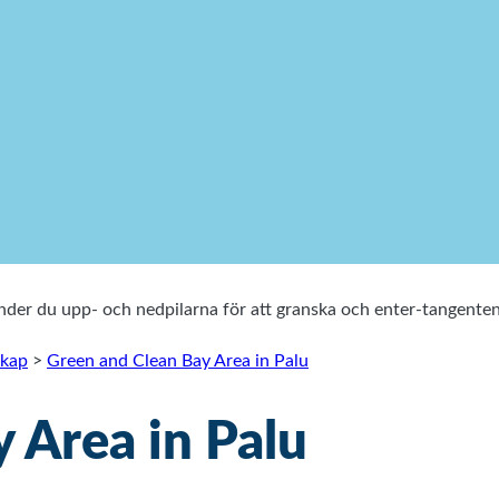
vänder du upp- och nedpilarna för att granska och enter-tangen
skap
>
Green and Clean Bay Area in Palu
 Area in Palu