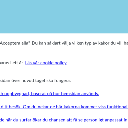
cceptera alla". Du kan såklart välja vilken typ av kakor du vill h
aras i ett år.
Läs vår cookie policy
msidan över huvud taget ska fungera.
 och uppbyggnad, baserat på hur hemsidan används.
r ditt besök. Om du nekar de här kakorna kommer viss funktionali
de när du surfar ökar du chansen att få se personligt anpassat i