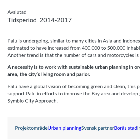
Avslutad
Tidsperiod
2014-2017
Palu is undergoing, similar to many cities in Asia and Indonesi
estimated to have increased from 400,000 to 500,000 inhabita
Another trend is that the number of cars and motorcycles is 
A necessity is to work with sustainable urban planning in 
area, the city’s living room and parlor.
Palu have a global vision of becoming green and clean, this p
support Palu in efforts to improve the Bay area and develop g
Symbio City Approach.
Projektområde
Urban planning
Svensk partner
Borås stad
I