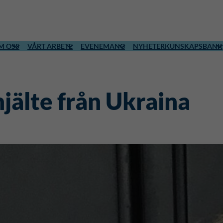
M OSS
VÅRT ARBETE
EVENEMANG
NYHETER
KUNSKAPSBANK
jälte från Ukraina