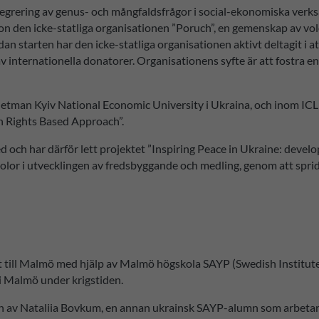
grering av genus- och mångfaldsfrågor i social-ekonomiska verksam
 den icke-statliga organisationen ”Poruch”, en gemenskap av vo
dan starten har den icke-statliga organisationen aktivt deltagit i 
 internationella donatorer. Organisationens syfte är att fostra en
etman Kyiv National Economic University i Ukraina, och inom ICL
n Rights Based Approach”.
fred och har därför lett projektet ”Inspiring Peace in Ukraine: dev
kolor i utvecklingen av fredsbyggande och medling, genom att sprid
lykt till Malmö med hjälp av Malmö högskola SAYP (Swedish Institu
 i Malmö under krigstiden.
av Nataliia Bovkum, en annan ukrainsk SAYP-alumn som arbetar i s