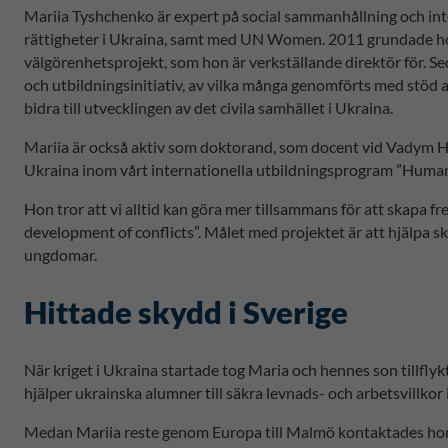
Mariia Tyshchenko är expert på social sammanhållning och inte
rättigheter i Ukraina, samt med UN Women. 2011 grundade hon
välgörenhetsprojekt, som hon är verkställande direktör för. Se
och utbildningsinitiativ, av vilka många genomförts med stöd av
bidra till utvecklingen av det civila samhället i Ukraina.
Mariia är också aktiv som doktorand, som docent vid Vadym H
Ukraina inom vårt internationella utbildningsprogram ”Huma
Hon tror att vi alltid kan göra mer tillsammans för att skapa 
development of conflicts”. Målet med projektet är att hjälpa s
ungdomar.
Hittade skydd i Sverige
När kriget i Ukraina startade tog Maria och hennes son tillf
hjälper ukrainska alumner till säkra levnads- och arbetsvillkor
Medan Mariia reste genom Europa till Malmö kontaktades hon 