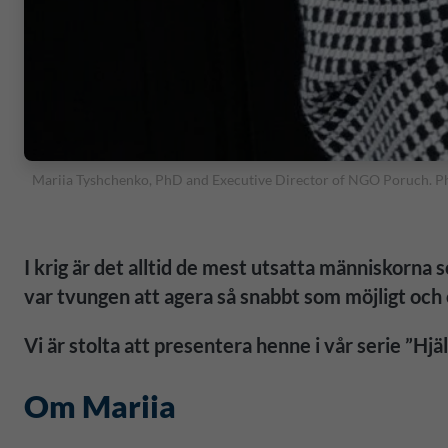
Mariia Tyshchenko, PhD and Executive Director of NGO Poruch. Ph
I krig är det alltid de mest utsatta människorna
var tvungen att agera så snabbt som möjligt och 
Vi är stolta att presentera henne i vår serie ”Hjä
Om Mariia