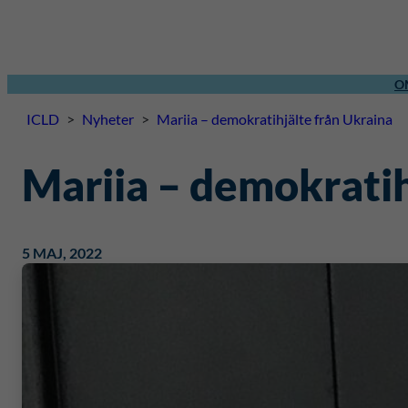
O
ICLD
>
Nyheter
>
Mariia – demokratihjälte från Ukraina
Mariia – demokratih
5 MAJ, 2022