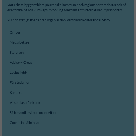
Vårt arbete bygger vidare på svenska kommuner och regioner erfarenheter och på
den forskning och kunskapsutveckling som finns i ett internationellt perspektiv.
Vi är en statligt finansierad organisation. Vårt huvudkontor finns i Visby.
Om oss
Medarbetare
Styrelsen
Advisory Group
Lediga jobb
För studenter
Kontakt
Visselblåsarfunktion
Så behandlar vi personuppgifter
Cookie inställningar