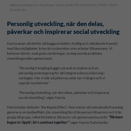
Några av gruppen av 42 peroner som lyckades fly från Kharkiv. Photo: Mariia
Tyshchenko.
Personlig utveckling, när den delas,
påverkar och inspirerar social utveckling
Mariia anser att det för att bygga en bättre, fredlig och välmående framtid
med lika möjligheter, krävs bra människor som arbetar tillsammans. Vi
behöver därför, med goda värderingar, ta steg mot de praktiska
utvecklingsmålen gemensamt.
”Personlig framgång bygger på andras visdom och en
personlig ansträngning för att integrera denna inlärning i
vardagen. När vi står på jättarnas axlar ser vi längre och vi
uppnår mycket mer.”
”Personlig utveckling, när den delas, påverkar och inspirerar
social utveckling”, säger Mariia.
Mariia kallar detta för ’the Ripple Effect’. Hon menar att individuella framsteg
genererar en kedjeeffekt, där utveckling förs från person till person och från
grupp till grupp, vilket förbättrar tillvaron i vår gemensamma värld.
”
We have
!
säger Mariia Tyshchenko.
begun to ‘ripple’, let’s continue together
”