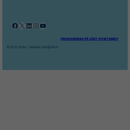
Facebook
X
LinkedIn
Instagram
YouTube
PRENUMERERA PÅ VÅRT NYHETSBREV
© ICLD, Visby – Sweden. info@icld.se