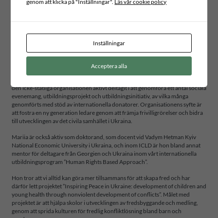
genom att klicka på "Inställningar".
Läs vår cookie policy
Om Mariia
Mariia Tyshchenko är expert på social sammanhållning och integrering av
Inställningar
genus- och mångfaldsfrågor i social-ekonomiska verksamheter. Hon har
tillbringat över 15 år med att främja lika rättigheter i Ukraina, samt med UN
Women. 2011 grundade hon den icke-statliga organisationen ”Poruch”, en
Acceptera alla
gemenskap av volontärer som samarbetar för att genomföra
välgörenhetsprojekt, som hon är verkställande direktör för. Sedan starten har
den icke-statliga organisationen aktivt deltagit i att genomföra ett antal sociala
evenemang, utbildningsprojekt och utbildningsinitiativ, av vilka många
genomförts med stöd av internationella donatorer. Organisationens syfte är
att fostra en ny generation ledare genom att främja frivilligrörelser och bidra
till utvecklingen av det civila samhället i Ukraina.
Mariia är också aktiv som doktorand, som docent vid Vadym Hetman Kyiv
National Economic University i Ukraina, och inom ICLD är hon bland annat
mentor för deltagare från Georgien och Ukraina inom vårt internationella
utbildningsprogram ”Human Rights Based Approach”.
Hon tror att vi alltid kan göra mer tillsammans för att skapa fred och har
därför lett projektet ”Inspiring Peace in Ukraine: development of children and
young health through nonviolent development of conflicts”. Målet med
projektet är att hjälpa skolor i utvecklingen av fredsbyggande och medling,
genom att sprida kulturen för fredlig konfliktlösning bland barn och