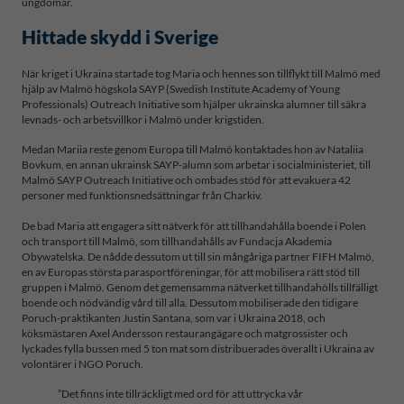
ungdomar.
Hittade skydd i Sverige
När kriget i Ukraina startade tog Maria och hennes son tillflykt till Malmö med
hjälp av Malmö högskola SAYP (Swedish Institute Academy of Young
Professionals) Outreach Initiative som hjälper ukrainska alumner till säkra
levnads- och arbetsvillkor i Malmö under krigstiden.
Medan Mariia reste genom Europa till Malmö kontaktades hon av Nataliia
Bovkum, en annan ukrainsk SAYP-alumn som arbetar i socialministeriet, till
Malmö SAYP Outreach Initiative och ombades stöd för att evakuera 42
personer med funktionsnedsättningar från Charkiv.
De bad Maria att engagera sitt nätverk för att tillhandahålla boende i Polen
och transport till Malmö, som tillhandahålls av Fundacja Akademia
Obywatelska. De nådde dessutom ut till sin mångåriga partner FIFH Malmö,
en av Europas största parasportföreningar, för att mobilisera rätt stöd till
gruppen i Malmö. Genom det gemensamma nätverket tillhandahölls tillfälligt
boende och nödvändig vård till alla. Dessutom mobiliserade den tidigare
Poruch-praktikanten Justin Santana, som var i Ukraina 2018, och
köksmästaren Axel Andersson restaurangägare och matgrossister och
lyckades fylla bussen med 5 ton mat som distribuerades överallt i Ukraina av
volontärer i NGO Poruch.
”Det finns inte tillräckligt med ord för att uttrycka vår