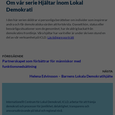
Om vår serie Hjältar inom Lokal
Demokrati
I den här serien skildrar vi personliga berättelser om individer som inspirerar
andra och får demokratiska värden att fortskrida. Oavsett kön, status eller
besvärliga situationer som de genomlevt, har de aldrig backat från
demokratins frontlinje. Våra hjältar har varit eller är under skriven stund en
del av vår verksamhet på ICLD.
Läs tidigare porträtt
FÖREGÅENDE
Partnerskapet som förbättrar för människor med
funktionsnedsättning
NÄSTA
Helena Edvinsson – Barnens Lokala Demokratihjälte
Internationellt Centrum för Lokal Demokrati, ICLD, arbetar för att främja
demokrati och processer för jämlikhet, delaktighet, transparens och
ansvarsutkrävande på lokal och regional nivå.