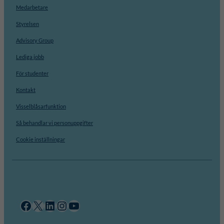
Medarbetare
Styrelsen
Advisory Group
Lediga jobb
För studenter
Kontakt
Visselblåsarfunktion
Så behandlar vi personuppgifter
Cookie inställningar
Facebook
X
LinkedIn
Instagram
YouTube