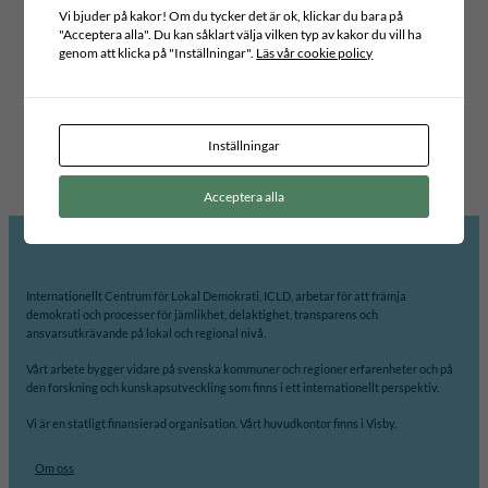
Vi bjuder på kakor! Om du tycker det är ok, klickar du bara på
"Acceptera alla". Du kan såklart välja vilken typ av kakor du vill ha
Typ av publikation
genom att klicka på "Inställningar".
Läs vår cookie policy
TOOLBOX
Etiketter
political participation
Inställningar
Acceptera alla
Internationellt Centrum för Lokal Demokrati, ICLD, arbetar för att främja
demokrati och processer för jämlikhet, delaktighet, transparens och
ansvarsutkrävande på lokal och regional nivå.
Vårt arbete bygger vidare på svenska kommuner och regioner erfarenheter och på
den forskning och kunskapsutveckling som finns i ett internationellt perspektiv.
Vi är en statligt finansierad organisation. Vårt huvudkontor finns i Visby.
Om oss