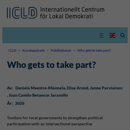
ICLD
>
Kunskapsbank
>
Publikationer
>
Who gets to take part?
Who gets to take part?
Av:
Daniela Maestre-Másmela
, 
Elisa Arond
, 
Janne Parviainen
, 
Juan Camilo Betancur Jaramillo
År:
2026
Toolbox for local governments to strengthen political
participation with an intersectional perspective