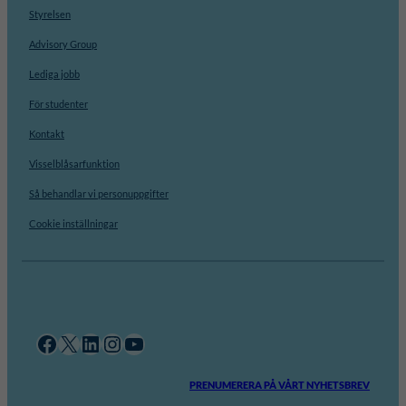
Styrelsen
Advisory Group
Lediga jobb
För studenter
Kontakt
Visselblåsarfunktion
Så behandlar vi personuppgifter
Cookie inställningar
Facebook
X
LinkedIn
Instagram
YouTube
PRENUMERERA PÅ VÅRT NYHETSBREV