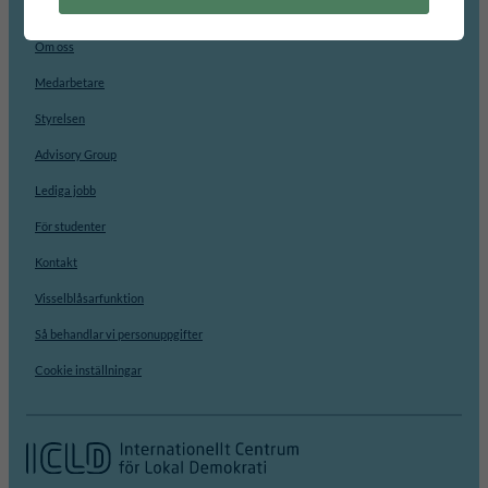
Vi är en statligt finansierad organisation. Vårt huvudkontor finns i Visby.
Om oss
Medarbetare
Styrelsen
Advisory Group
Lediga jobb
För studenter
Kontakt
Visselblåsarfunktion
Så behandlar vi personuppgifter
Cookie inställningar