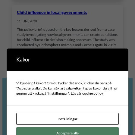
Child influence in local governments
11 JUNI, 2020
This policy brief is based on the key lessons derived from a case
study investigating how local governments can create conditions
for child influence in decision making processes. The study was
conducted by Christopher Owambla and Cornel Ogutu in 2019
who looked at municipal partnerships i three countries: Kenya,
Uganda and Tanzania. It is hoped…
Kakor
Vi bjuder på kakor! Om du tycker det är ok, klickar du bara på
"Acceptera alla". Du kan såklart välja vilken typ av kakor du vill ha
genom att klicka på "Inställningar".
Läs vår cookie policy
Internationellt Centrum för Lokal Demokrati, ICLD, arbetar för att främja
demokrati och processer för jämlikhet, delaktighet, transparens och
ansvarsutkrävande på lokal och regional nivå.
Inställningar
Vårt arbete bygger vidare på svenska kommuner och regioner erfarenheter och på
den forskning och kunskapsutveckling som finns i ett internationellt perspektiv.
Acceptera alla