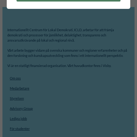
Internationellt Centrum för Lokal Demokrati, ICLD, arbetar för att främja
demokrati och processer för jämlikhet, delaktighet, transparens och
ansvarsutkrävande på lokal och regional nivå.
Vårt arbete bygger vidare på svenska kommuner och regioner erfarenheter och på
den forskning och kunskapsutveckling som finns i ett internationellt perspektiv.
Vi är en statligt finansierad organisation. Vårt huvudkontor finns i Visby.
Om oss
Medarbetare
Styrelsen
Advisory Group
Lediga jobb
För studenter