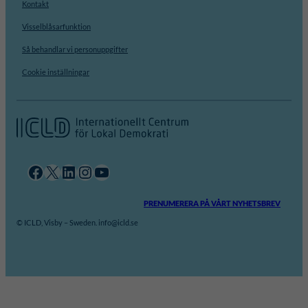
Kontakt
Visselblåsarfunktion
Så behandlar vi personuppgifter
Cookie inställningar
Facebook
X
LinkedIn
Instagram
YouTube
PRENUMERERA PÅ VÅRT NYHETSBREV
© ICLD, Visby – Sweden. info@icld.se