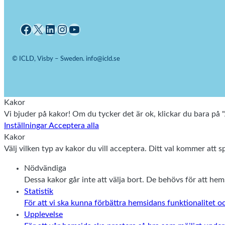
Facebook
X
LinkedIn
Instagram
YouTube
© ICLD, Visby – Sweden. info@icld.se
Kakor
Vi bjuder på kakor! Om du tycker det är ok, klickar du bara på "A
Inställningar
Acceptera alla
Kakor
Välj vilken typ av kakor du vill acceptera. Ditt val kommer att sp
Nödvändiga
Dessa kakor går inte att välja bort. De behövs för att he
Statistik
För att vi ska kunna förbättra hemsidans funktionalitet
Upplevelse