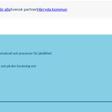
ör alla
Svensk partner
Härryda kommun
emokrati och processer för jämlikhet,
 och på den forskning och