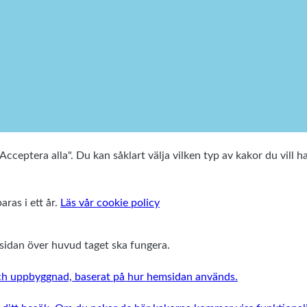
cceptera alla". Du kan såklart välja vilken typ av kakor du vill h
aras i ett år.
Läs vår cookie policy
msidan över huvud taget ska fungera.
 och uppbyggnad, baserat på hur hemsidan används.