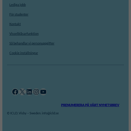
Lediga jobb
För studenter
Kontakt
Visselblåsarfunktion
Så behandlar vi personuppgifter
Cookie inställningar
Facebook
X
LinkedIn
Instagram
YouTube
PRENUMERERA PÅ VÅRT NYHETSBREV
© ICLD, Visby – Sweden. info@icld.se