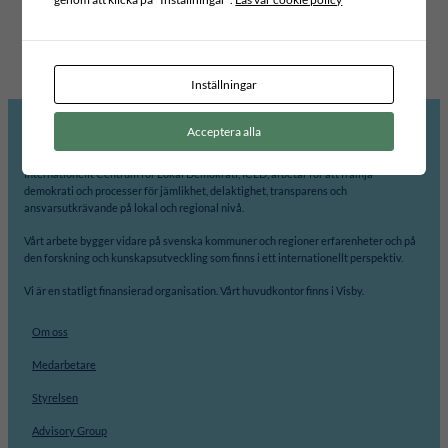
Internationell partner
MARIENTAL MUNICIPALITY
Inställningar
Acceptera alla
Internationellt Centrum för Lokal Demokrati, ICLD, arbetar för att främja
demokrati och processer för jämlikhet, delaktighet, transparens och
ansvarsutkrävande på lokal och regional nivå.
Vårt arbete bygger vidare på svenska kommuner och regioner erfarenheter och på
den forskning och kunskapsutveckling som finns i ett internationellt perspektiv.
Vi är en statligt finansierad organisation. Vårt huvudkontor finns i Visby.
Om oss
Medarbetare
Styrelsen
Advisory Group