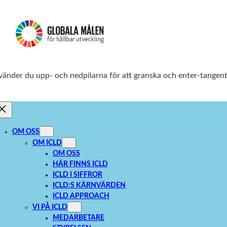
använder du upp- och nedpilarna för att granska och enter-tang
OM OSS
OM ICLD
OM OSS
HÄR FINNS ICLD
ICLD I SIFFROR
ICLD:S KÄRNVÄRDEN
ICLD APPROACH
VI PÅ ICLD
MEDARBETARE