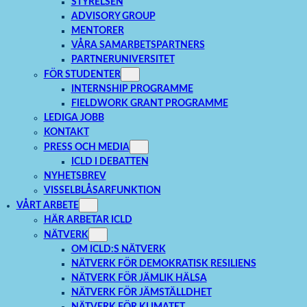
STYRELSEN
ADVISORY GROUP
MENTORER
VÅRA SAMARBETSPARTNERS
PARTNERUNIVERSITET
FÖR STUDENTER
INTERNSHIP PROGRAMME
FIELDWORK GRANT PROGRAMME
LEDIGA JOBB
KONTAKT
PRESS OCH MEDIA
ICLD I DEBATTEN
NYHETSBREV
VISSELBLÅSARFUNKTION
VÅRT ARBETE
HÄR ARBETAR ICLD
NÄTVERK
OM ICLD:S NÄTVERK
NÄTVERK FÖR DEMOKRATISK RESILIENS
NÄTVERK FÖR JÄMLIK HÄLSA
NÄTVERK FÖR JÄMSTÄLLDHET
NÄTVERK FÖR KLIMATET