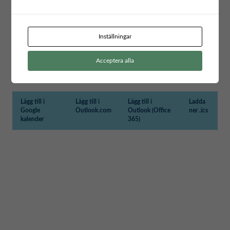
Lucia Acosta, seniorkonsult, SALAR International
Erfarenheter av att vara en del av ett ICLD-nätverk och ett kommunalt
partnerskap med fokus på könsbaserat våld
Inställningar
Chantal Coté, Internationell strateg, Jönköpings kommun
Till online mötet (zoom)
Acceptera alla
Lägg till i
Lägg till i
Lägg till i
Ladda
Google
Outlook.com
Outlook (Office
ner .ics
kalender
365)