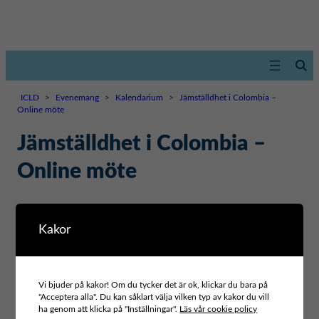
ICLD
>
Evenemang
>
Kalendarium
>
Jämställdhet i Colombia –
Online möte
Jämställdhet i Colombia –
Online möte
29 NOVEMBER 2023
,
16:00–17:30
Kakor
Agenda:
Kommunala budgetar ur ett genusperspektiv
Vi bjuder på kakor! Om du tycker det är ok, klickar du bara på
Rosa Chaparro, UN Women Colombia
"Acceptera alla". Du kan såklart välja vilken typ av kakor du vill
ha genom att klicka på "Inställningar".
Läs vår cookie policy
Att arbeta på kommunal nivå i Colombia: Utmaningar och möjligheter