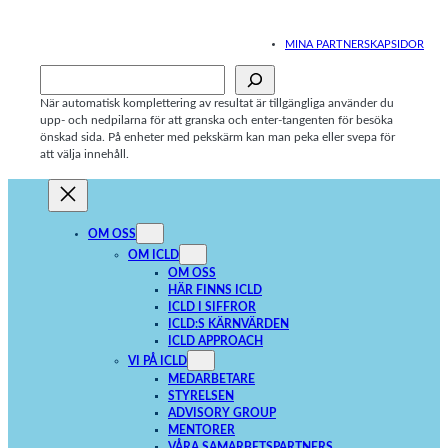
Hoppa
till
MINA PARTNERSKAPSIDOR
innehåll
Sök
När automatisk komplettering av resultat är tillgängliga använder du
upp- och nedpilarna för att granska och enter-tangenten för besöka
önskad sida. På enheter med pekskärm kan man peka eller svepa för
att välja innehåll.
OM OSS
OM ICLD
OM OSS
HÄR FINNS ICLD
ICLD I SIFFROR
ICLD:S KÄRNVÄRDEN
ICLD APPROACH
VI PÅ ICLD
MEDARBETARE
STYRELSEN
ADVISORY GROUP
MENTORER
VÅRA SAMARBETSPARTNERS