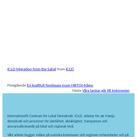
ICLD Migration from the Sahel
from
ICLD
.
Föregående
En kraftfull föreläsare inom HBTQI-frågor
Nästa
Våra tankar går till Indonesien
Internationellt Centrum för Lokal Demokrati, ICLD, arbetar för att främja
demokrati och processer för jämlikhet, delaktighet, transparens och
ansvarsutkrävande på lokal och regional nivå.
Vårt arbete bygger vidare på svenska kommuner och regioner erfarenheter och på