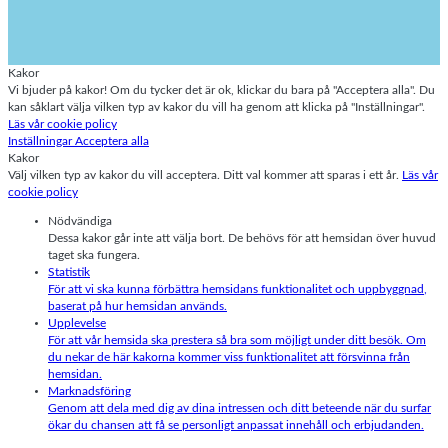
Kakor
Vi bjuder på kakor! Om du tycker det är ok, klickar du bara på "Acceptera alla". Du
kan såklart välja vilken typ av kakor du vill ha genom att klicka på "Inställningar".
Läs vår cookie policy
Inställningar
Acceptera alla
Kakor
Välj vilken typ av kakor du vill acceptera. Ditt val kommer att sparas i ett år.
Läs vår
cookie policy
Nödvändiga
Dessa kakor går inte att välja bort. De behövs för att hemsidan över huvud
taget ska fungera.
Statistik
För att vi ska kunna förbättra hemsidans funktionalitet och uppbyggnad,
baserat på hur hemsidan används.
Upplevelse
För att vår hemsida ska prestera så bra som möjligt under ditt besök. Om
du nekar de här kakorna kommer viss funktionalitet att försvinna från
hemsidan.
Marknadsföring
Genom att dela med dig av dina intressen och ditt beteende när du surfar
ökar du chansen att få se personligt anpassat innehåll och erbjudanden.