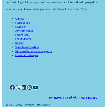
den forskning och kunskapsutveckling som finns i ett internationellt perspektiv.
Vi är en statligt finansierad organisation. Vårt huvudkontor finns i Visby.
Om oss
Medarbetare
Styrelsen
Advisory Group
Lediga jobb
För studenter
Kontakt
Visselblåsarfunktion
Så behandlar vi personuppgifter
Cookie inställningar
Facebook
X
LinkedIn
Instagram
YouTube
PRENUMERERA PÅ VÅRT NYHETSBREV
© ICLD, Visby – Sweden. info@icld.se