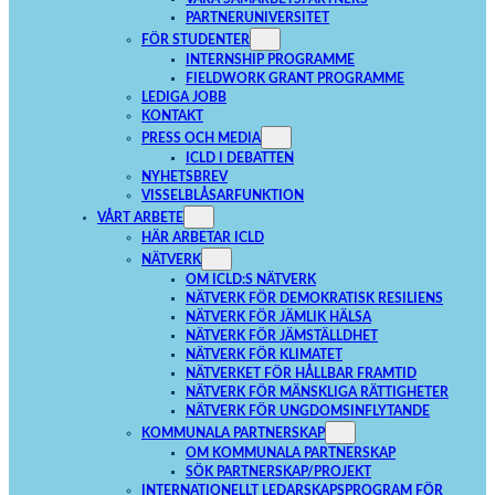
PARTNERUNIVERSITET
FÖR STUDENTER
INTERNSHIP PROGRAMME
FIELDWORK GRANT PROGRAMME
LEDIGA JOBB
KONTAKT
PRESS OCH MEDIA
ICLD I DEBATTEN
NYHETSBREV
VISSELBLÅSARFUNKTION
VÅRT ARBETE
HÄR ARBETAR ICLD
NÄTVERK
OM ICLD:S NÄTVERK
NÄTVERK FÖR DEMOKRATISK RESILIENS
NÄTVERK FÖR JÄMLIK HÄLSA
NÄTVERK FÖR JÄMSTÄLLDHET
NÄTVERK FÖR KLIMATET
NÄTVERKET FÖR HÅLLBAR FRAMTID
NÄTVERK FÖR MÄNSKLIGA RÄTTIGHETER
NÄTVERK FÖR UNGDOMSINFLYTANDE
KOMMUNALA PARTNERSKAP
OM KOMMUNALA PARTNERSKAP
SÖK PARTNERSKAP/PROJEKT
INTERNATIONELLT LEDARSKAPSPROGRAM FÖR