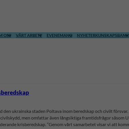
M OSS
VÅRT ARBETE
EVENEMANG
NYHETER
KUNSKAPSBANK
isberedskap
den ukrainska staden Poltava inom beredskap och civilt försvar. 
 civilskydd, men omfattar även långsiktiga framtidsfrågor såsom U
kluderande krisberedskap. ”Genom vårt samarbetet visar vi att kom