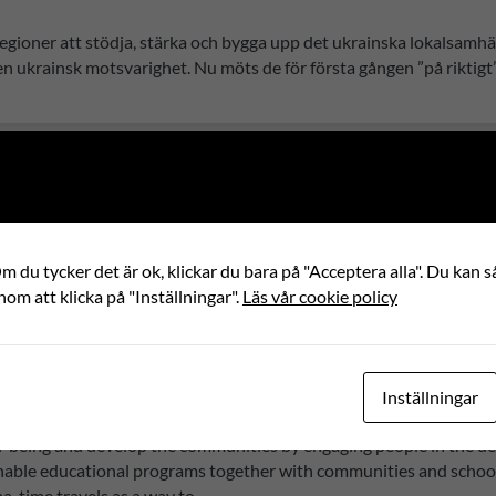
gioner att stödja, stärka och bygga upp det ukrainska lokalsamhäl
n ukrainsk motsvarighet. Nu möts de för första gången ”på riktigt”
cation
aka are jointly one of the municipal networks in the Tusenet-pr
on of the project on implementing Time Travels in Turkey involvin
 du tycker det är ok, klickar du bara på "Acceptera alla". Du kan så
ar has successfully finished and this…
nom att klicka på "Inställningar".
Läs vår cookie policy
Inställningar
being and develop the communities by engaging people in the democ
ainable educational programs together with communities and schools 
a, time travels as a way to…