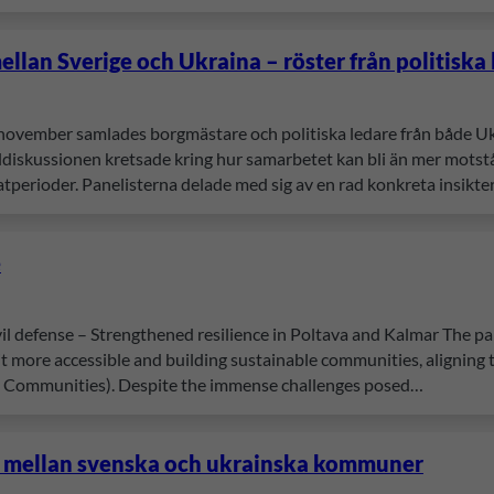
ellan Sverige och Ukraina – röster från politisk
 november samlades borgmästare och politiska ledare från både Ukr
iskussionen kretsade kring hur samarbetet kan bli än mer motstån
tperioder. Panelisterna delade med sig av en rad konkreta insikt
e
vil defense – Strengthened resilience in Poltava and Kalmar The 
it more accessible and building sustainable communities, aligning
d Communities). Despite the immense challenges posed…
t mellan svenska och ukrainska kommuner