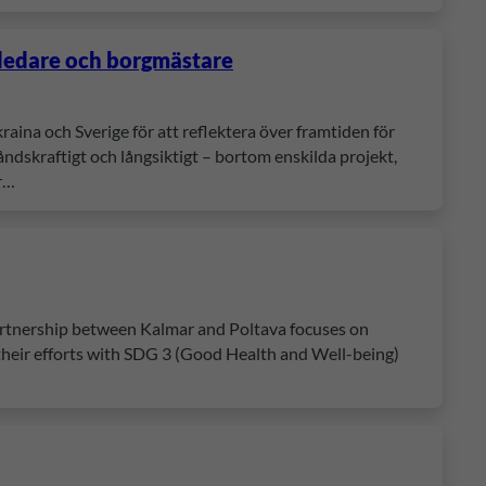
a ledare och borgmästare
aina och Sverige för att reflektera över framtiden för
dskraftigt och långsiktigt – bortom enskilda projekt,
er…
partnership between Kalmar and Poltava focuses on
 their efforts with SDG 3 (Good Health and Well-being)