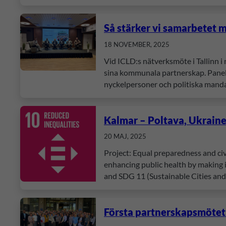
Så stärker vi samarbetet m
18 NOVEMBER, 2025
Vid ICLD:s nätverksmöte i Tallinn i
sina kommunala partnerskap. Paneld
nyckelpersoner och politiska manda
Kalmar – Poltava, Ukrain
20 MAJ, 2025
Project: Equal preparedness and ci
enhancing public health by making 
and SDG 11 (Sustainable Cities an
Första partnerskapsmöte