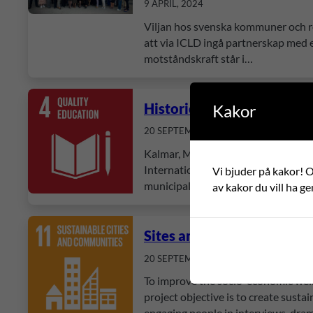
9 APRIL, 2024
Viljan hos svenska kommuner och re
att via ICLD ingå partnerskap med e
motståndskraft står i…
Historic Environment Edu
Kakor
20 SEPTEMBER, 2016
Kalmar, Manisa, Bornova and Karsiy
International. This is a continuati
Vi bjuder på kakor! Om
municipality in Sweden. The first ye
av kakor du vill ha ge
Sites and Stories
20 SEPTEMBER, 2016
To improve the socio-economic well-
project objective is to create sust
engaging people in interviews, dram