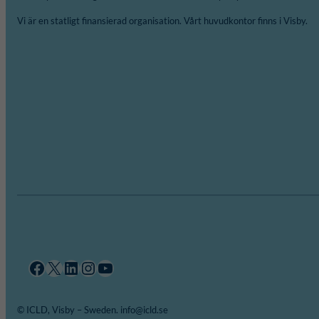
Vi är en statligt finansierad organisation. Vårt huvudkontor finns i Visby.
Facebook
X
LinkedIn
Instagram
YouTube
© ICLD, Visby – Sweden. info@icld.se