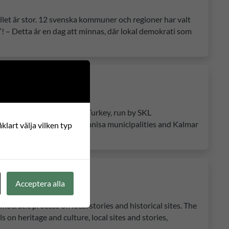
let är stor. 12 svenska kommuner och regioner har valt
! – Detta är en dag att minnas, där lokal demokrati som
oject between Sweden and Turkey, run by SKL
g Karsiyaka, Bornova and Manisa municipalities and Kalmar
klart välja vilken typ
Acceptera alla
ratic process on local stories and historical sites. The
on heritage and culture, local sites and stories,