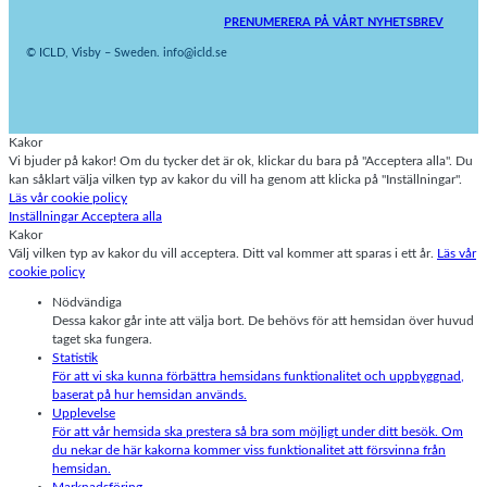
PRENUMERERA PÅ VÅRT NYHETSBREV
© ICLD, Visby – Sweden. info@icld.se
Kakor
Vi bjuder på kakor! Om du tycker det är ok, klickar du bara på "Acceptera alla". Du
kan såklart välja vilken typ av kakor du vill ha genom att klicka på "Inställningar".
Läs vår cookie policy
Inställningar
Acceptera alla
Kakor
Välj vilken typ av kakor du vill acceptera. Ditt val kommer att sparas i ett år.
Läs vår
cookie policy
Nödvändiga
Dessa kakor går inte att välja bort. De behövs för att hemsidan över huvud
taget ska fungera.
Statistik
För att vi ska kunna förbättra hemsidans funktionalitet och uppbyggnad,
baserat på hur hemsidan används.
Upplevelse
För att vår hemsida ska prestera så bra som möjligt under ditt besök. Om
du nekar de här kakorna kommer viss funktionalitet att försvinna från
hemsidan.