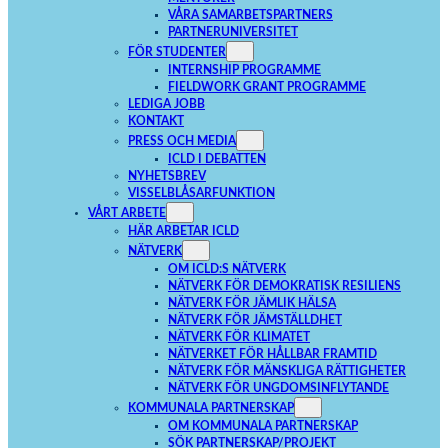
VÅRA SAMARBETSPARTNERS
PARTNERUNIVERSITET
FÖR STUDENTER
INTERNSHIP PROGRAMME
FIELDWORK GRANT PROGRAMME
LEDIGA JOBB
KONTAKT
PRESS OCH MEDIA
ICLD I DEBATTEN
NYHETSBREV
VISSELBLÅSARFUNKTION
VÅRT ARBETE
HÄR ARBETAR ICLD
NÄTVERK
OM ICLD:S NÄTVERK
NÄTVERK FÖR DEMOKRATISK RESILIENS
NÄTVERK FÖR JÄMLIK HÄLSA
NÄTVERK FÖR JÄMSTÄLLDHET
NÄTVERK FÖR KLIMATET
NÄTVERKET FÖR HÅLLBAR FRAMTID
NÄTVERK FÖR MÄNSKLIGA RÄTTIGHETER
NÄTVERK FÖR UNGDOMSINFLYTANDE
KOMMUNALA PARTNERSKAP
OM KOMMUNALA PARTNERSKAP
SÖK PARTNERSKAP/PROJEKT