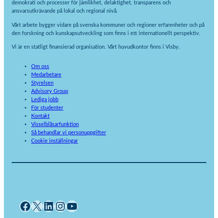
demokrati och processer för jämlikhet, delaktighet, transparens och
ansvarsutkrävande på lokal och regional nivå.
Vårt arbete bygger vidare på svenska kommuner och regioner erfarenheter och på
den forskning och kunskapsutveckling som finns i ett internationellt perspektiv.
Vi är en statligt finansierad organisation. Vårt huvudkontor finns i Visby.
Om oss
Medarbetare
Styrelsen
Advisory Group
Lediga jobb
För studenter
Kontakt
Visselblåsarfunktion
Så behandlar vi personuppgifter
Cookie inställningar
Facebook
X
LinkedIn
Instagram
YouTube