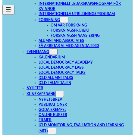
INTERNATIONELLT LEDARSKAPSPROGRAM FÖR
KVINNOR
INTERNATIONELLA UTBILDNINGSPROGRAM
FORSKNING
OM VÅR FORSKNING
FORSKNINGSPROJEKT
FORSKNINGSFINANSIERING
ALUMNI AND ASSOCIATES
SÅ ARBETAR VI MED AGENDA 2030
EVENEMANG
KALENDARIUM
LOCAL DEMOCRACY ACADEMY
LOCAL DEMOCRACY LABS
LOCAL DEMOCRACY TALKS
ICLD ALUMNI TALKS
ICLD I ALMEDALEN
NYHETER
KUNSKAPSBANK
NYHETSBREV
PUBLIKATIONER
GODA EXEMPEL
ONLINE KURSER
FILMER
ICLD MONITORING, EVALUATION AND LEARNING
(MEL)