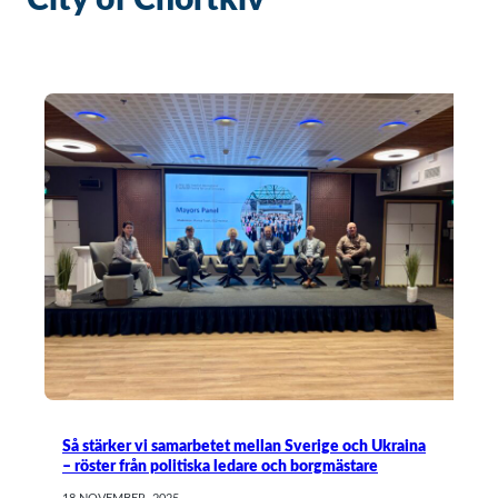
City of Chortkiv
Så stärker vi samarbetet mellan Sverige och Ukraina
– röster från politiska ledare och borgmästare