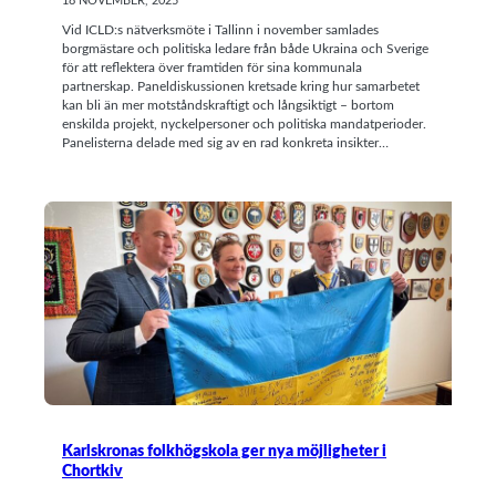
18 NOVEMBER, 2025
Vid ICLD:s nätverksmöte i Tallinn i november samlades
borgmästare och politiska ledare från både Ukraina och Sverige
för att reflektera över framtiden för sina kommunala
partnerskap. Paneldiskussionen kretsade kring hur samarbetet
kan bli än mer motståndskraftigt och långsiktigt – bortom
enskilda projekt, nyckelpersoner och politiska mandatperioder.
Panelisterna delade med sig av en rad konkreta insikter…
Karlskronas folkhögskola ger nya möjligheter i
Chortkiv