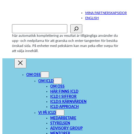
Hoppa
till
MINA PARTNERSKAPSIDOR
innehåll
ENGLISH
Sök
När automatisk komplettering av resultat är tillgängliga använder du
upp- och nedpilarna för att granska och enter-tangenten för besöka
önskad sida. På enheter med pekskärm kan man peka eller svepa för
att välja innehåll.
OM OSS
OM ICLD
OM OSS
HÄR FINNS ICLD
ICLD I SIFFROR
ICLD:S KÄRNVÄRDEN
ICLD APPROACH
VI PÅ ICLD
MEDARBETARE
STYRELSEN
ADVISORY GROUP
MENTORER