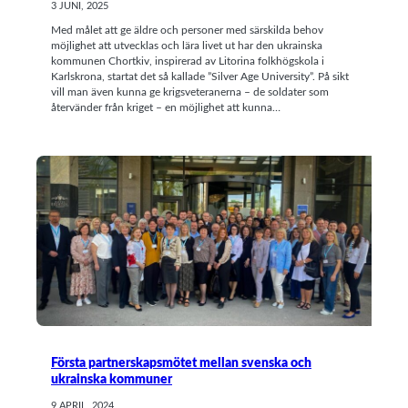
3 JUNI, 2025
Med målet att ge äldre och personer med särskilda behov
möjlighet att utvecklas och lära livet ut har den ukrainska
kommunen Chortkiv, inspirerad av Litorina folkhögskola i
Karlskrona, startat det så kallade ”Silver Age University”. På sikt
vill man även kunna ge krigsveteranerna – de soldater som
återvänder från kriget – en möjlighet att kunna…
Första partnerskapsmötet mellan svenska och
ukrainska kommuner
9 APRIL, 2024