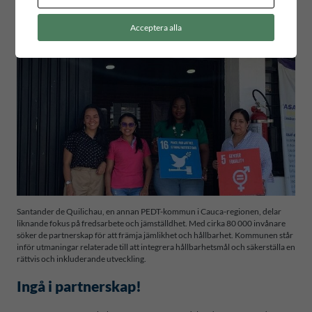
Acceptera alla
Santander de Quilichau, en annan PEDT-kommun i Cauca-regionen, delar
liknande fokus på fredsarbete och jämställdhet. Med cirka 80 000 invånare
söker de partnerskap för att främja jämlikhet och hållbarhet. Kommunen står
inför utmaningar relaterade till att integrera hållbarhetsmål och säkerställa en
rättvis och inkluderande utveckling.
Ingå i partnerskap!