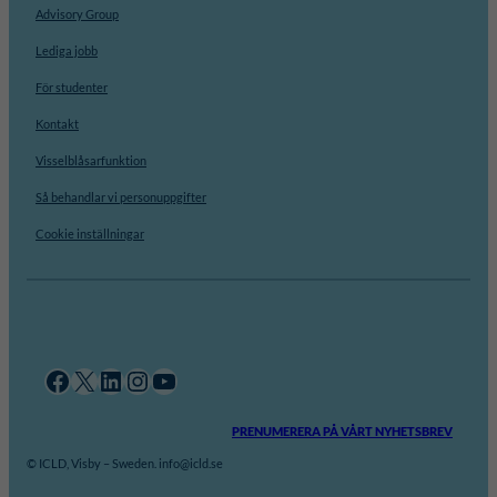
Advisory Group
Lediga jobb
För studenter
Kontakt
Visselblåsarfunktion
Så behandlar vi personuppgifter
Cookie inställningar
Facebook
X
LinkedIn
Instagram
YouTube
PRENUMERERA PÅ VÅRT NYHETSBREV
© ICLD, Visby – Sweden. info@icld.se