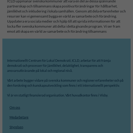
ICLD uppmanar svenska kommuner att vara en del av dessa spännande
partnerskap och tillsammans skapa positiva förändringar för hållbarhet,
jämlikhet och inkludering i lokala samhällen. Genom att dela erfarenheter och
resurser kan vi gemensamt bygga en värld av samarbete och förändring.
Uppdatera era sociala medier och hjälp till att sprida informationen för att
locka fler svenska kommuner att delta i detta givande program. Vi ser fram
emot att skapa en värld av samarbete och förändring tillsammans
Internationellt Centrum för Lokal Demokrati, ICLD, arbetar för att främja
demokrati och processer för jämlikhet, delaktighet, transparens och
ansvarsutkrävande på lokal och regional nivå.
Vårt arbete bygger vidare på svenska kommuner och regioner erfarenheter och på
den forskning och kunskapsutveckling som finns i ett internationellt perspektiv.
Vi är en statligt finansierad organisation. Vårt huvudkontor finns i Visby.
Om oss
Medarbetare
Styrelsen