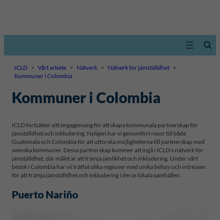
ICLD
>
Vårt arbete
>
Nätverk
>
Nätverk för jämställdhet
>
Kommuner i Colombia
Kommuner i Colombia
ICLD fortsätter sitt engagemang för att skapa kommunala partnerskap för
jämställdhet och inkludering. Nyligen har vi genomfört resor till både
Guatemala och Colombia för att utforska möjligheterna till partnerskap med
svenska kommuner. Dessa partnerskap kommer att ingå i ICLD:s nätverk för
jämställdhet, där målet är att främja jämlikhet och inkludering. Under vårt
besök i Colombia har vii träffat olika regioner med unika behov och intressen
för att främja jämställdhet och inkludering i deras lokala samhällen.
Puerto Nariño