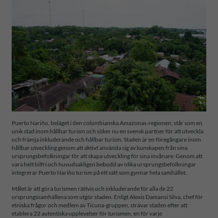
Puerto Nariño, beläget i den colombianska Amazonas-regionen, står som en
unik stad inom hållbar turism och söker nu en svensk partner för att utveckla
och främja inkluderande och hållbar turism. Staden är en föregångare inom
hållbar utveckling genom att aktivt använda sig av kunskapen från sina
ursprungsbefolkningar för att skapa utveckling för sina invånare. Genom att
vara helt bilfri och huvudsakligen bebodd av olika ursprungsbefolkningar
integrerar Puerto Nariño turism på ett sätt som gynnar hela samhället.
Målet är att göra turismen rättvis och inkluderande för alla de 22
ursprungssamhällena som utgör staden. Enligt Alexis Damansi Silva, chef för
etniska frågor och medlem av Ticuna-gruppen, strävar staden efter att
etablera 22 autentiska upplevelser för turismen, en för varje