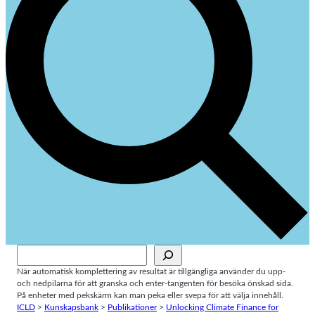
Sök
När automatisk komplettering av resultat är tillgängliga använder du upp-
och nedpilarna för att granska och enter-tangenten för besöka önskad sida.
På enheter med pekskärm kan man peka eller svepa för att välja innehåll.
ICLD
>
Kunskapsbank
>
Publikationer
>
Unlocking Climate Finance for