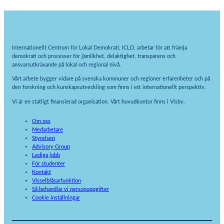
Internationellt Centrum för Lokal Demokrati, ICLD, arbetar för att främja
demokrati och processer för jämlikhet, delaktighet, transparens och
ansvarsutkrävande på lokal och regional nivå.
Vårt arbete bygger vidare på svenska kommuner och regioner erfarenheter och på
den forskning och kunskapsutveckling som finns i ett internationellt perspektiv.
Vi är en statligt finansierad organisation. Vårt huvudkontor finns i Visby.
Om oss
Medarbetare
Styrelsen
Advisory Group
Lediga jobb
För studenter
Kontakt
Visselblåsarfunktion
Så behandlar vi personuppgifter
Cookie inställningar