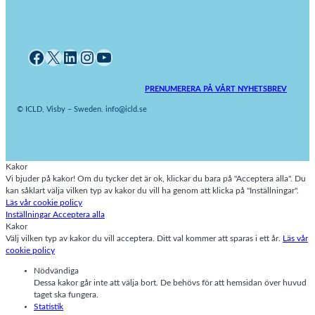
Facebook
X
LinkedIn
Instagram
YouTube
PRENUMERERA PÅ VÅRT NYHETSBREV
© ICLD, Visby – Sweden. info@icld.se
Kakor
Vi bjuder på kakor! Om du tycker det är ok, klickar du bara på "Acceptera alla". Du
kan såklart välja vilken typ av kakor du vill ha genom att klicka på "Inställningar".
Läs vår cookie policy
Inställningar
Acceptera alla
Kakor
Välj vilken typ av kakor du vill acceptera. Ditt val kommer att sparas i ett år.
Läs vår
cookie policy
Nödvändiga
Dessa kakor går inte att välja bort. De behövs för att hemsidan över huvud
taget ska fungera.
Statistik