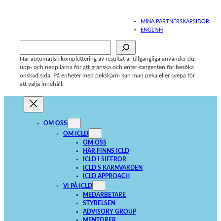
Hoppa
till
MINA PARTNERSKAPSIDOR
innehåll
ENGLISH
Sök
När automatisk komplettering av resultat är tillgängliga använder du
upp- och nedpilarna för att granska och enter-tangenten för besöka
önskad sida. På enheter med pekskärm kan man peka eller svepa för
att välja innehåll.
OM OSS
OM ICLD
OM OSS
HÄR FINNS ICLD
ICLD I SIFFROR
ICLD:S KÄRNVÄRDEN
ICLD APPROACH
VI PÅ ICLD
MEDARBETARE
STYRELSEN
ADVISORY GROUP
MENTORER