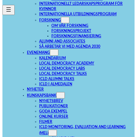
INTERNATIONELLT LEDARSKAPSPROGRAM FÖR
KVINNOR
INTERNATIONELLA UTBILDNINGSPROGRAM
FORSKNING
OM VÅR FORSKNING
FORSKNINGSPROJEKT
FORSKNINGSFINANSIERING
ALUMNI AND ASSOCIATES
SÅ ARBETAR VI MED AGENDA 2030
EVENEMANG
KALENDARIUM
LOCAL DEMOCRACY ACADEMY
LOCAL DEMOCRACY LABS
LOCAL DEMOCRACY TALKS
ICLD ALUMNI TALKS
ICLD I ALMEDALEN
NYHETER
KUNSKAPSBANK
NYHETSBREV
PUBLIKATIONER
GODA EXEMPEL
ONLINE KURSER
FILMER
ICLD MONITORING, EVALUATION AND LEARNING
(MEL)