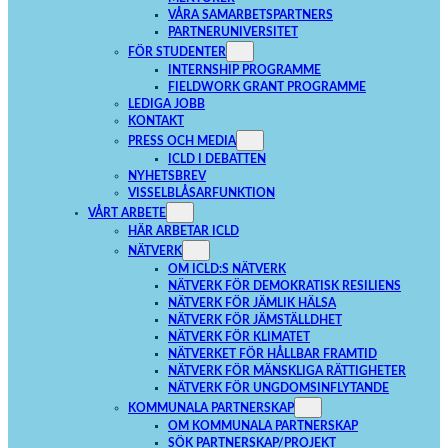
VÅRA SAMARBETSPARTNERS
PARTNERUNIVERSITET
FÖR STUDENTER
INTERNSHIP PROGRAMME
FIELDWORK GRANT PROGRAMME
LEDIGA JOBB
KONTAKT
PRESS OCH MEDIA
ICLD I DEBATTEN
NYHETSBREV
VISSELBLÅSARFUNKTION
VÅRT ARBETE
HÄR ARBETAR ICLD
NÄTVERK
OM ICLD:S NÄTVERK
NÄTVERK FÖR DEMOKRATISK RESILIENS
NÄTVERK FÖR JÄMLIK HÄLSA
NÄTVERK FÖR JÄMSTÄLLDHET
NÄTVERK FÖR KLIMATET
NÄTVERKET FÖR HÅLLBAR FRAMTID
NÄTVERK FÖR MÄNSKLIGA RÄTTIGHETER
NÄTVERK FÖR UNGDOMSINFLYTANDE
KOMMUNALA PARTNERSKAP
OM KOMMUNALA PARTNERSKAP
SÖK PARTNERSKAP/PROJEKT