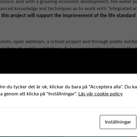
Province, and with a growing economic development, the water po
vanced knowledge and techniques as to work with “integrated en
this project will support the improvement of the life standard 
visits, open seminars, a school project and through public exhibi
d through public exhibitions. Future cooperation between the two
onell partner
m du tycker det är ok, klickar du bara på "Acceptera alla". Du kan
ha genom att klicka på "Inställningar".
Läs vår cookie policy
Inställningar