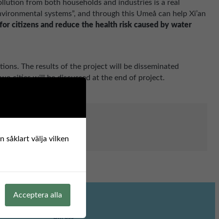
llution from both households and industries is a real
vironmental systems”, and through this Umeå can help Xi’an
for citizens and reduce the health risk caused by water
tions. The results of the project will be disseminated
 cities will be discussed at the end of project.
 såklart välja vilken
Acceptera alla
Om oss