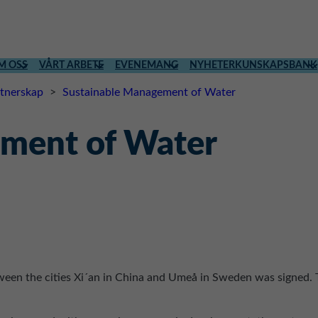
M OSS
VÅRT ARBETE
EVENEMANG
NYHETER
KUNSKAPSBANK
rtnerskap
>
Sustainable Management of Water
ment of Water
tween the cities Xi´an in China and Umeå in Sweden was signed.