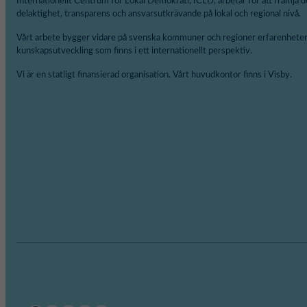
Internationellt Centrum för Lokal Demokrati, ICLD, arbetar för att främja d
delaktighet, transparens och ansvarsutkrävande på lokal och regional nivå.
Vårt arbete bygger vidare på svenska kommuner och regioner erfarenheter
kunskapsutveckling som finns i ett internationellt perspektiv.
Vi är en statligt finansierad organisation. Vårt huvudkontor finns i Visby.