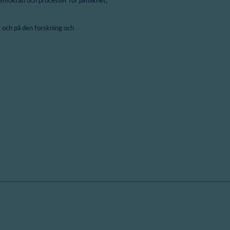
emokrati och processer för jämlikhet,
 och på den forskning och