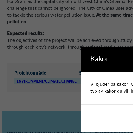
For Xi’an, as the capital city of northwest China’s Shaanxi 
challenge that cannot be ignored. The City of Umeå uses ad
to tackle the serious water pollution issue.
At the same time 
pollution.
Expected results:
The objectives of the project will be achieved through study 
through each city’s network, through regional media cover an
Kakor
Projektområde
Svensk partner
Internati
ENVIRONMENT/CLIMATE CHANGE
UMEÅ KOMMUN
XI
Vi bjuder på kakor! O
typ av kakor du vill 