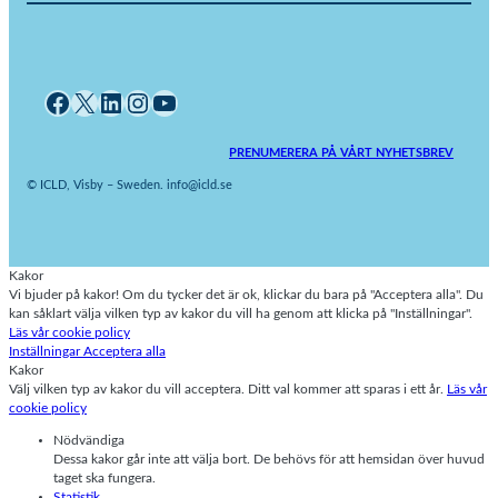
Facebook
X
LinkedIn
Instagram
YouTube
PRENUMERERA PÅ VÅRT NYHETSBREV
© ICLD, Visby – Sweden. info@icld.se
Kakor
Vi bjuder på kakor! Om du tycker det är ok, klickar du bara på "Acceptera alla". Du
kan såklart välja vilken typ av kakor du vill ha genom att klicka på "Inställningar".
Läs vår cookie policy
Inställningar
Acceptera alla
Kakor
Välj vilken typ av kakor du vill acceptera. Ditt val kommer att sparas i ett år.
Läs vår
cookie policy
Nödvändiga
Dessa kakor går inte att välja bort. De behövs för att hemsidan över huvud
taget ska fungera.
Statistik