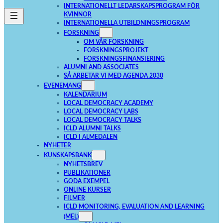
INTERNATIONELLT LEDARSKAPSPROGRAM FÖR
KVINNOR
INTERNATIONELLA UTBILDNINGSPROGRAM
FORSKNING
OM VÅR FORSKNING
FORSKNINGSPROJEKT
FORSKNINGSFINANSIERING
ALUMNI AND ASSOCIATES
SÅ ARBETAR VI MED AGENDA 2030
EVENEMANG
KALENDARIUM
LOCAL DEMOCRACY ACADEMY
LOCAL DEMOCRACY LABS
LOCAL DEMOCRACY TALKS
ICLD ALUMNI TALKS
ICLD I ALMEDALEN
NYHETER
KUNSKAPSBANK
NYHETSBREV
PUBLIKATIONER
GODA EXEMPEL
ONLINE KURSER
FILMER
ICLD MONITORING, EVALUATION AND LEARNING
(MEL)