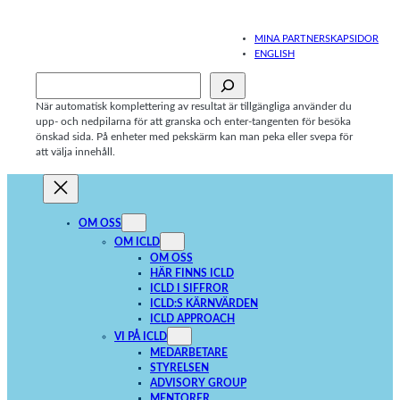
Hoppa
till
MINA PARTNERSKAPSIDOR
innehåll
ENGLISH
Sök
När automatisk komplettering av resultat är tillgängliga använder du
upp- och nedpilarna för att granska och enter-tangenten för besöka
önskad sida. På enheter med pekskärm kan man peka eller svepa för
att välja innehåll.
OM OSS
OM ICLD
OM OSS
HÄR FINNS ICLD
ICLD I SIFFROR
ICLD:S KÄRNVÄRDEN
ICLD APPROACH
VI PÅ ICLD
MEDARBETARE
STYRELSEN
ADVISORY GROUP
MENTORER