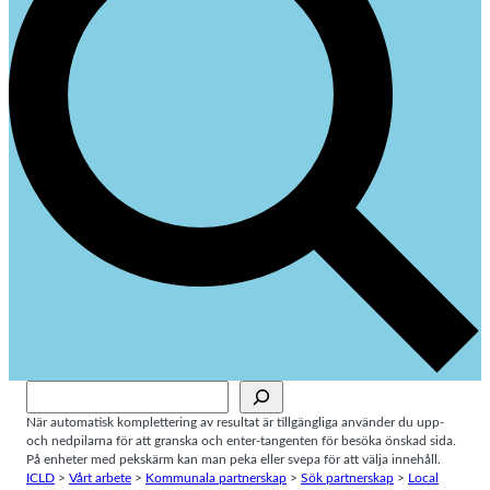
Sök
När automatisk komplettering av resultat är tillgängliga använder du upp-
och nedpilarna för att granska och enter-tangenten för besöka önskad sida.
På enheter med pekskärm kan man peka eller svepa för att välja innehåll.
ICLD
>
Vårt arbete
>
Kommunala partnerskap
>
Sök partnerskap
>
Local