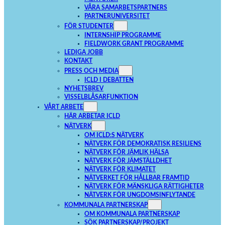
VÅRA SAMARBETSPARTNERS
PARTNERUNIVERSITET
FÖR STUDENTER
INTERNSHIP PROGRAMME
FIELDWORK GRANT PROGRAMME
LEDIGA JOBB
KONTAKT
PRESS OCH MEDIA
ICLD I DEBATTEN
NYHETSBREV
VISSELBLÅSARFUNKTION
VÅRT ARBETE
HÄR ARBETAR ICLD
NÄTVERK
OM ICLD:S NÄTVERK
NÄTVERK FÖR DEMOKRATISK RESILIENS
NÄTVERK FÖR JÄMLIK HÄLSA
NÄTVERK FÖR JÄMSTÄLLDHET
NÄTVERK FÖR KLIMATET
NÄTVERKET FÖR HÅLLBAR FRAMTID
NÄTVERK FÖR MÄNSKLIGA RÄTTIGHETER
NÄTVERK FÖR UNGDOMSINFLYTANDE
KOMMUNALA PARTNERSKAP
OM KOMMUNALA PARTNERSKAP
SÖK PARTNERSKAP/PROJEKT