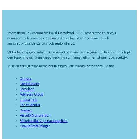
Internationellt Centrum för Lokal Demokrati, ICLD, arbetar för att främja
demokrati och processer för jämlikhet, delaktighet, transparens och
ansvarsutkrävande på lokal och regional nivå.
Vårt arbete bygger vidare på svenska kommuner och regioner erfarenheter och på
den forskning och kunskapsutveckling som finns i ett internationellt perspektiv.
Vi är en statligt finansierad organisation. Vårt huvudkontor finns i Visby.
Om oss
Medarbetare
Styrelsen
Advisory Group
Lediga jobb
För studenter
Kontakt
Visselblåsarfunktion
Så behandlar vi personuppgifter
Cookie inställningar