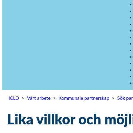
ICLD
>
Vårt arbete
>
Kommunala partnerskap
>
Sök pa
Lika villkor och möj