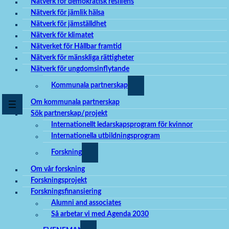
Nätverk för demokratisk resiliens
Nätverk för jämlik hälsa
Nätverk för jämställdhet
Nätverk för klimatet
Nätverket för Hållbar framtid
Nätverk för mänskliga rättigheter
Nätverk för ungdomsinflytande
Kommunala partnerskap
Om kommunala partnerskap
Sök partnerskap/projekt
Internationellt ledarskapsprogram för kvinnor
Internationella utbildningsprogram
Forskning
Om vår forskning
Forskningsprojekt
Forskningsfinansiering
Alumni and associates
Så arbetar vi med Agenda 2030