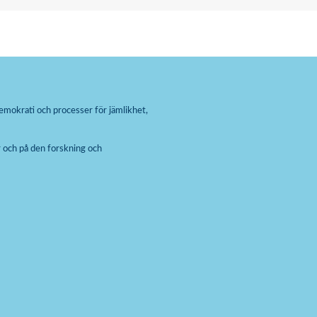
emokrati och processer för jämlikhet,
 och på den forskning och