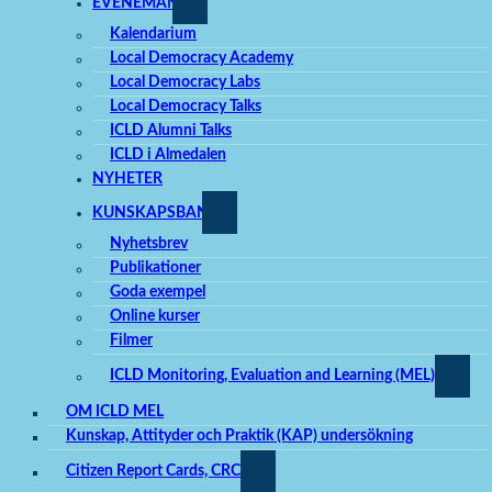
EVENEMANG
Kalendarium
Local Democracy Academy
Local Democracy Labs
Local Democracy Talks
ICLD Alumni Talks
ICLD i Almedalen
NYHETER
KUNSKAPSBANK
Nyhetsbrev
Publikationer
Goda exempel
Online kurser
Filmer
ICLD Monitoring, Evaluation and Learning (MEL)
OM ICLD MEL
Kunskap, Attityder och Praktik (KAP) undersökning
Citizen Report Cards, CRC