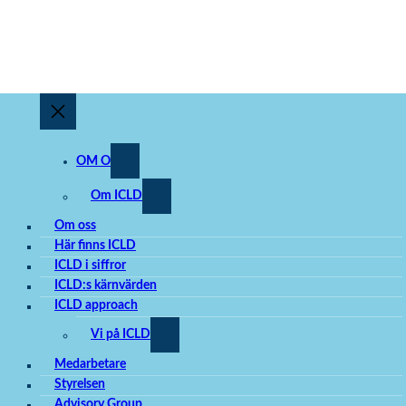
OM OSS
Om ICLD
Om oss
Här finns ICLD
ICLD i siffror
ICLD:s kärnvärden
ICLD approach
Vi på ICLD
Medarbetare
Styrelsen
Advisory Group