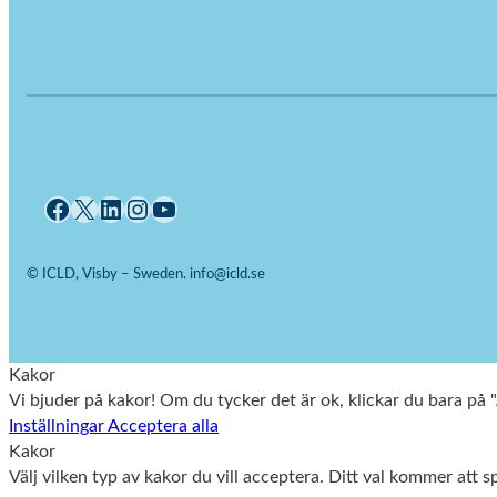
Facebook
X
LinkedIn
Instagram
YouTube
© ICLD, Visby – Sweden. info@icld.se
Kakor
Vi bjuder på kakor! Om du tycker det är ok, klickar du bara på "A
Inställningar
Acceptera alla
Kakor
Välj vilken typ av kakor du vill acceptera. Ditt val kommer att sp