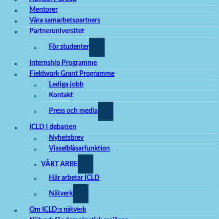
Mentorer
Våra samarbetspartners
Partneruniversitet
För studenter
Internship Programme
Fieldwork Grant Programme
Lediga jobb
Kontakt
Press och media
ICLD i debatten
Nyhetsbrev
Visselblåsarfunktion
VÅRT ARBETE
Här arbetar ICLD
Nätverk
Om ICLD:s nätverk