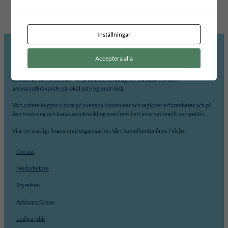
Inställningar
Acceptera alla
Internationellt Centrum för Lokal Demokrati, ICLD, arbetar för att främja
demokrati och processer för jämlikhet, delaktighet, transparens och
ansvarsutkrävande på lokal och regional nivå.
Vårt arbete bygger vidare på svenska kommuner och regioner erfarenheter och på
den forskning och kunskapsutveckling som finns i ett internationellt perspektiv.
Vi är en statligt finansierad organisation. Vårt huvudkontor finns i Visby.
Om oss
Medarbetare
Styrelsen
Advisory Group
Lediga jobb