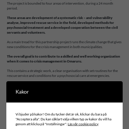
The project is bounded to four areas of intervention, during a 24 month
period.
These areas are development of a systematic risk – and vulnerability
analyse, improved rescue service in the field, developed methods for
psychosocial treatment and a developed cooperation between the civil
servants and volunteers.
As a main tread for this partnership project runs the climate change that gives
new conditions for the crisis management in both municipalities.
The overall goal is to contribute to a skilled and well working organization
when it comes to crisis management in Omaruru.
This contains a strategic work, a clear organisation with set routines for the
rescue service and conditions for a psychosocial care at emergencies.
Kakor
Projektområde
TECHNICAL SERVICES AND INFRASTRUCTURE
Svensk partner
Vi bjuder på kakor! Om du tycker det är ok, klickar du bara på
VÄNERSBORGS KOMMUN
"Acceptera alla". Du kan såklart välja vilken typ av kakor du vill ha
Internationell partner
genom att klicka på "Inställningar".
Läs vår cookie policy
MUNICIPALITY OF OMARURU