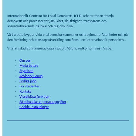
Internationellt Centrum för Lokal Demokrati, ICLD, arbetar för att främja
demokrati och processer för jämlikhet, delaktighet, transparens och
ansvarsutkrävande på lokal och regional nivå.
Vårt arbete bygger vidare på svenska kommuner och regioner erfarenheter och på
den forskning och kunskapsutveckling som finns i ett internationellt perspektiv.
Vi är en statligt finansierad organisation. Vårt huvudkontor finns i Visby.
Om oss
Medarbetare
Styrelsen
Advisory Group
Lediga jobb
För studenter
Kontakt
Visselblåsarfunktion
Så behandlar vi personuppgifter
Cookie inställningar