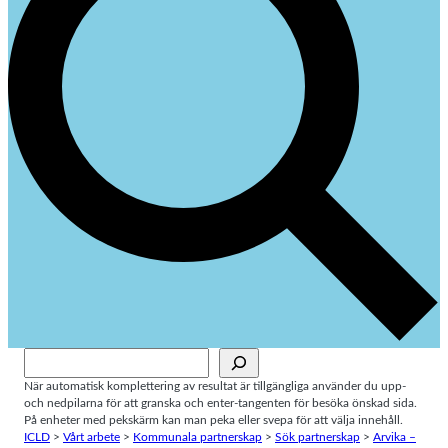
Sök
När automatisk komplettering av resultat är tillgängliga använder du upp-
och nedpilarna för att granska och enter-tangenten för besöka önskad sida.
På enheter med pekskärm kan man peka eller svepa för att välja innehåll.
ICLD
>
Vårt arbete
>
Kommunala partnerskap
>
Sök partnerskap
>
Arvika –