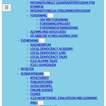
INTERNATIONELLT LEDARSKAPSPROGRAM FÖR
KVINNOR
INTERNATIONELLA UTBILDNINGSPROGRAM
FORSKNING
OM VÅR FORSKNING
FORSKNINGSPROJEKT
FORSKNINGSFINANSIERING
ALUMNI AND ASSOCIATES
SÅ ARBETAR VI MED AGENDA 2030
EVENEMANG
KALENDARIUM
LOCAL DEMOCRACY ACADEMY
LOCAL DEMOCRACY LABS
LOCAL DEMOCRACY TALKS
ICLD ALUMNI TALKS
ICLD I ALMEDALEN
NYHETER
KUNSKAPSBANK
NYHETSBREV
PUBLIKATIONER
GODA EXEMPEL
ONLINE KURSER
FILMER
ICLD MONITORING, EVALUATION AND LEARNING
(MEL)