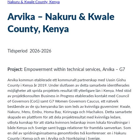
Nakuru & Kwale County, Kenya
Arvika – Nakuru & Kwale
County, Kenya
Tidsperiod
2026-2026
Project:
Empowerment within technical services, Arvika – G7
Arvika kommun etablerade ett kommunalt partnerskap med Uasin Gishu
County i Kenya år 2019. Under slutfasen av detta samarbete identifierades
möjligheter att sprida projektets resultat till ytterligare län i Kenya. Med stöd
av projektkonsulten Business in Progress etablerades kontakt med Council
of Governors (CoG) samt G7 Women Governors Caucus, ett nätverk
bestående av de sju kenyanska län som leds av kvinnliga guvernörer: Kwale,
Nakuru, Meru, Embu, Homa Bay, Kirinyaga och Machakos. Detta samarbete
skapade en plattform för att dela projektresultat med kvinnliga ledare,
utbyta kunskap för att stärka kvinnors ledarskap inom lokala förvaltningar i
både Kenya och Sverige samt bygga relationer för framtida samverkan. Som
en del av spridningsinsatserna genomfördes två konferenser: en i Nakuru
County i Kenya och en i Arvika och Norrköping i Sverige.