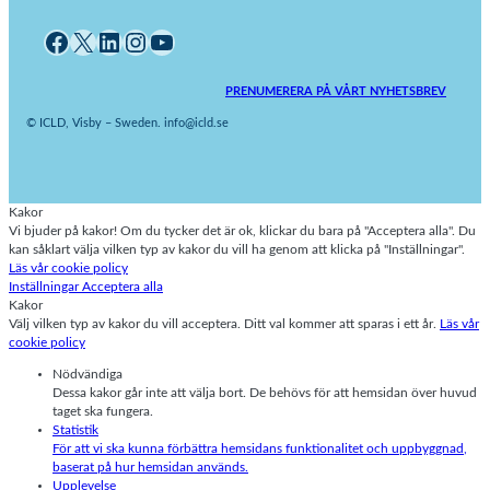
Facebook
X
LinkedIn
Instagram
YouTube
PRENUMERERA PÅ VÅRT NYHETSBREV
© ICLD, Visby – Sweden. info@icld.se
Kakor
Vi bjuder på kakor! Om du tycker det är ok, klickar du bara på "Acceptera alla". Du
kan såklart välja vilken typ av kakor du vill ha genom att klicka på "Inställningar".
Läs vår cookie policy
Inställningar
Acceptera alla
Kakor
Välj vilken typ av kakor du vill acceptera. Ditt val kommer att sparas i ett år.
Läs vår
cookie policy
Nödvändiga
Dessa kakor går inte att välja bort. De behövs för att hemsidan över huvud
taget ska fungera.
Statistik
För att vi ska kunna förbättra hemsidans funktionalitet och uppbyggnad,
baserat på hur hemsidan används.
Upplevelse