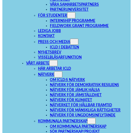
VÅRA SAMARBETSPARTNERS
PARTNERUNIVERSITET
FÖR STUDENTER
INTERNSHIP PROGRAMME
FIELDWORK GRANT PROGRAMME
LEDIGA JOBB
KONTAKT
PRESS OCH MEDIA
ICLD I DEBATTEN
NYHETSBREV
VISSELBLÅSARFUNKTION
VÅRT ARBETE
HÄR ARBETAR ICLD
NÄTVERK
OM ICLD:S NÄTVERK
NÄTVERK FÖR DEMOKRATISK RESILIENS
NÄTVERK FÖR JÄMLIK HÄLSA
NÄTVERK FÖR JÄMSTÄLLDHET
NÄTVERK FÖR KLIMATET
NÄTVERKET FÖR HÅLLBAR FRAMTID
NÄTVERK FÖR MÄNSKLIGA RÄTTIGHETER
NÄTVERK FÖR UNGDOMSINFLYTANDE
KOMMUNALA PARTNERSKAP
OM KOMMUNALA PARTNERSKAP
SÖK PARTNERSKAP/PROJEKT