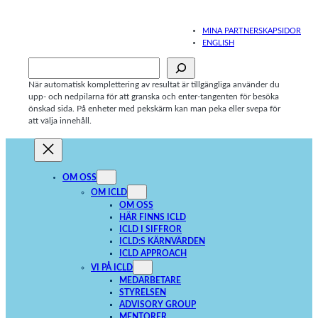
Hoppa
till
MINA PARTNERSKAPSIDOR
innehåll
ENGLISH
Sök
När automatisk komplettering av resultat är tillgängliga använder du
upp- och nedpilarna för att granska och enter-tangenten för besöka
önskad sida. På enheter med pekskärm kan man peka eller svepa för
att välja innehåll.
OM OSS
OM ICLD
OM OSS
HÄR FINNS ICLD
ICLD I SIFFROR
ICLD:S KÄRNVÄRDEN
ICLD APPROACH
VI PÅ ICLD
MEDARBETARE
STYRELSEN
ADVISORY GROUP
MENTORER