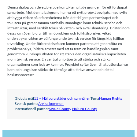
Denna dialog och de etablerade kontakterna lade grunden för ett fördjupat
samarbete. Mot denna bakgrund har nu ett nytt projekt beviljats, med syfte
att bygga vidare på erfarenheterna från det tidigare partnerskapet och
fokusera på gemensamma samhällsutmaningar inom teknisk service och
infrastruktur, med särskilt fokus på vatten- och avfallshantering. Brister inom
dessa områden bidrar till miljöproblem och folkhälsorisker, vilket
understryker vikten av välfungerande teknisk service för långsiktig hållbar
utveckling. Under förberedelsefasen kommer parterna att genomföra en
problemanalys, initiera arbetet med att ta fram en handlingsplan samt
genomföra kunskapsutbyten för att stärka den organisatoriska kapaciteten
inom teknisk service. En central ambition är att stödja och stärka
organisationer som leds av kvinnor. Projektet syftar även till att utforska hur
barn och unga kan stärka sin förmåga att utkräva ansvar och delta i
beslutsprocesser
Globala mål
11 – Hållbara städer och samhällen
Tema
Human Rights
Svensk partner
Arvika kommun
Internationell partner
Kwale County
Nakuru County