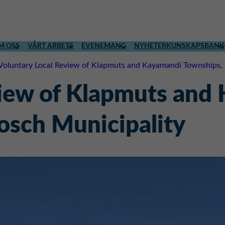
M OSS
VÅRT ARBETE
EVENEMANG
NYHETER
KUNSKAPSBANK
Voluntary Local Review of Klapmuts and Kayamandi Townships, 
view of Klapmuts and
osch Municipality