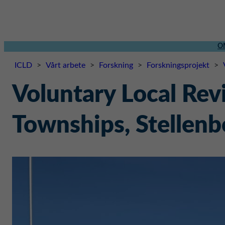
O
ICLD
>
Vårt arbete
>
Forskning
>
Forskningsprojekt
>
Voluntary Local Re
Townships, Stellenb