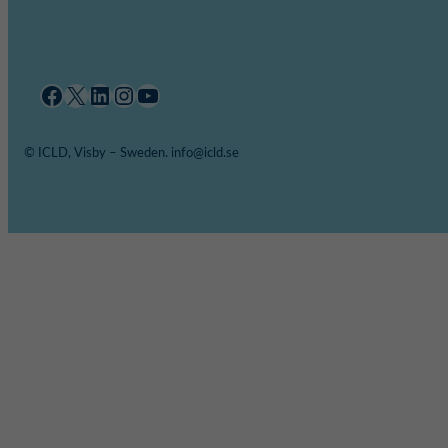
Facebook
X
LinkedIn
Instagram
YouTube
© ICLD, Visby – Sweden. info@icld.se