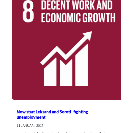
New start Leksand and Soroti- fighting
unemployment
11 JANUARI, 2017