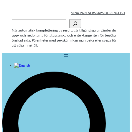
Hoppa
till
MINA PARTNERSKAPSIDOR
ENGLISH
innehåll
Sök
När automatisk komplettering av resultat är tillgängliga använder du
upp- och nedpilarna för att granska och enter-tangenten för besöka
önskad sida. På enheter med pekskärm kan man peka eller svepa för
att välja innehåll.