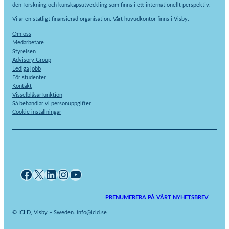
den forskning och kunskapsutveckling som finns i ett internationellt perspektiv.
Vi är en statligt finansierad organisation. Vårt huvudkontor finns i Visby.
Om oss
Medarbetare
Styrelsen
Advisory Group
Lediga jobb
För studenter
Kontakt
Visselblåsarfunktion
Så behandlar vi personuppgifter
Cookie inställningar
Facebook
X
LinkedIn
Instagram
YouTube
PRENUMERERA PÅ VÅRT NYHETSBREV
© ICLD, Visby – Sweden. info@icld.se