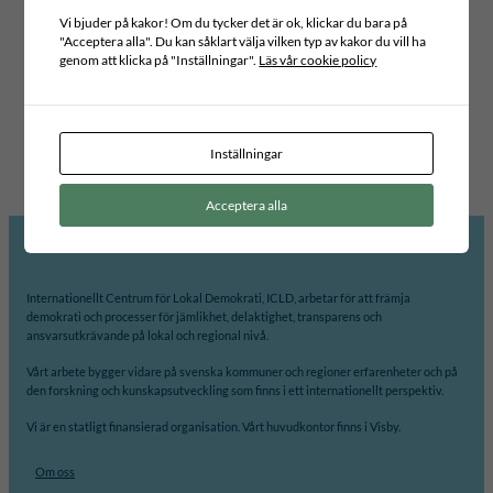
Vi bjuder på kakor! Om du tycker det är ok, klickar du bara på
Typ av publikation
"Acceptera alla". Du kan såklart välja vilken typ av kakor du vill ha
POLICY BRIEFS
genom att klicka på "Inställningar".
Läs vår cookie policy
Projektområde
INCLUSIVE LEADERSHIP AND GOVERNANCE
Globala mål
3 – GOD HÄLSA OCH VÄLBEFINNANDE
Inställningar
Acceptera alla
Internationellt Centrum för Lokal Demokrati, ICLD, arbetar för att främja
demokrati och processer för jämlikhet, delaktighet, transparens och
ansvarsutkrävande på lokal och regional nivå.
Vårt arbete bygger vidare på svenska kommuner och regioner erfarenheter och på
den forskning och kunskapsutveckling som finns i ett internationellt perspektiv.
Vi är en statligt finansierad organisation. Vårt huvudkontor finns i Visby.
Om oss