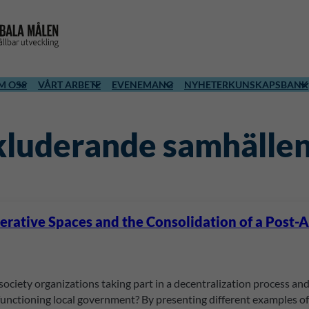
M OSS
VÅRT ARBETE
EVENEMANG
NYHETER
KUNSKAPSBANK
nkluderande samhälle
erative Spaces and the Consolidation of a Post-
l society organizations taking part in a decentralization process and 
functioning local government? By presenting different examples o