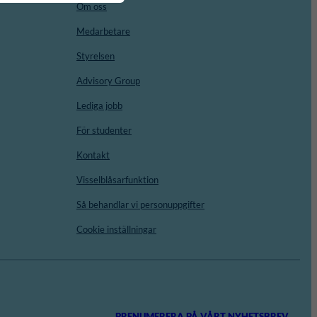
Om oss
Medarbetare
Styrelsen
Advisory Group
Lediga jobb
För studenter
Kontakt
Visselblåsarfunktion
Så behandlar vi personuppgifter
Cookie inställningar
PRENUMERERA PÅ VÅRT NYHETSBREV