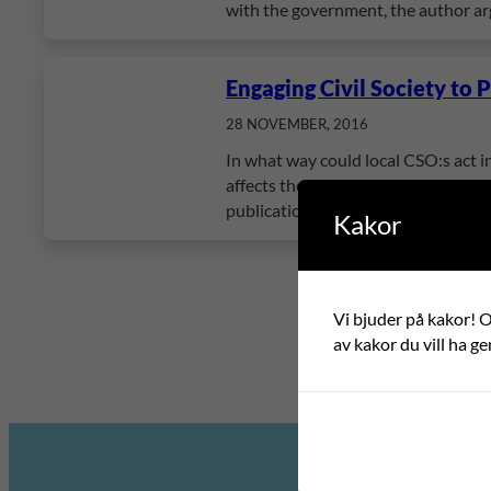
with the government, the author a
Engaging Civil Society to
28 NOVEMBER, 2016
In what way could local CSO:s act i
affects the decentralization process
publication shed light on the role 
Kakor
Vi bjuder på kakor! Om
av kakor du vill ha ge