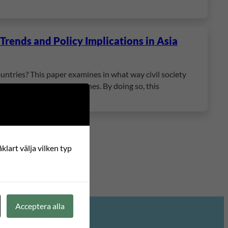
rends and Policy Implications in Asia
untries? This paper examines in what way civil society
of Korea and the Philippines. By doing so, this
klart välja vilken typ
Acceptera alla