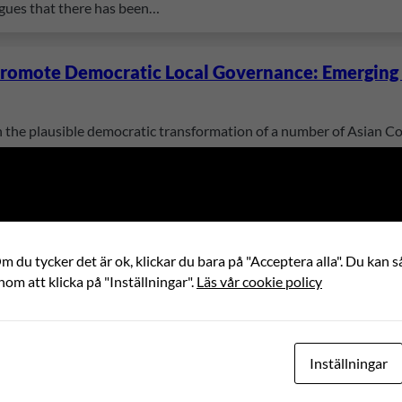
rgues that there has been…
 Promote Democratic Local Governance: Emerging T
n the plausible democratic transformation of a number of Asian Co
 in Indonesia, Malaysia, Bangladesh, Pakistan, China, the Republic 
of CSO:s…
1
…
8
9
10
←
Föregående sida
 du tycker det är ok, klickar du bara på "Acceptera alla". Du kan så
nom att klicka på "Inställningar".
Läs vår cookie policy
Inställningar