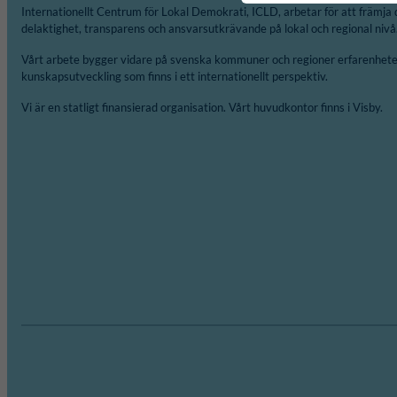
Internationellt Centrum för Lokal Demokrati, ICLD, arbetar för att främja 
delaktighet, transparens och ansvarsutkrävande på lokal och regional nivå
Vårt arbete bygger vidare på svenska kommuner och regioner erfarenheter
kunskapsutveckling som finns i ett internationellt perspektiv.
Vi är en statligt finansierad organisation. Vårt huvudkontor finns i Visby.