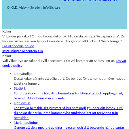
© ICLD, Visby – Sweden. info@icld.se
Kakor
Vi bjuder på kakor! Om du tycker det är ok, klickar du bara på "Acceptera alla". Du
kan såklart välja vilken typ av kakor du vill ha genom att klicka på "Inställningar".
Läs vår cookie policy
Inställningar
Acceptera alla
Kakor
Välj vilken typ av kakor du vill acceptera. Ditt val kommer att sparas i ett år.
Läs vår
cookie policy
Nödvändiga
Dessa kakor går inte att välja bort. De behövs för att hemsidan över huvud
taget ska fungera.
Statistik
För att vi ska kunna förbättra hemsidans funktionalitet och uppbyggnad,
baserat på hur hemsidan används.
Upplevelse
För att vår hemsida ska prestera så bra som möjligt under ditt besök. Om
du nekar de här kakorna kommer viss funktionalitet att försvinna från
hemsidan.
Marknadsföring
Genom att dela med dig av dina intressen och ditt beteende när du surfar