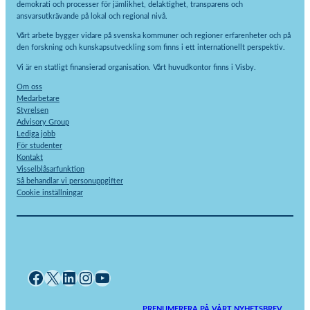
demokrati och processer för jämlikhet, delaktighet, transparens och
ansvarsutkrävande på lokal och regional nivå.
Vårt arbete bygger vidare på svenska kommuner och regioner erfarenheter och på
den forskning och kunskapsutveckling som finns i ett internationellt perspektiv.
Vi är en statligt finansierad organisation. Vårt huvudkontor finns i Visby.
Om oss
Medarbetare
Styrelsen
Advisory Group
Lediga jobb
För studenter
Kontakt
Visselblåsarfunktion
Så behandlar vi personuppgifter
Cookie inställningar
Facebook
X
LinkedIn
Instagram
YouTube
PRENUMERERA PÅ VÅRT NYHETSBREV