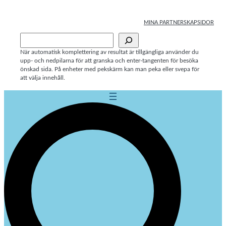
Hoppa
till
MINA PARTNERSKAPSIDOR
innehåll
Sök
När automatisk komplettering av resultat är tillgängliga använder du
upp- och nedpilarna för att granska och enter-tangenten för besöka
önskad sida. På enheter med pekskärm kan man peka eller svepa för
att välja innehåll.