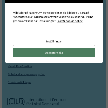
Vi är en statligt finansierad organisation. Vårt huvudkontor finns i Visby.
Om oss
Vi bjuder på kakor! Om du tycker det är ok, klickar du bara på
"Acceptera alla". Du kan såklart välja vilken typ av kakor du vill ha
Medarbetare
genom att klicka på "Inställningar".
Läs vår cookie policy
Styrelsen
Advisory Group
Inställningar
Lediga jobb
För studenter
Acceptera alla
Kontakt
Visselblåsarfunktion
Så behandlar vi personuppgifter
Cookie inställningar