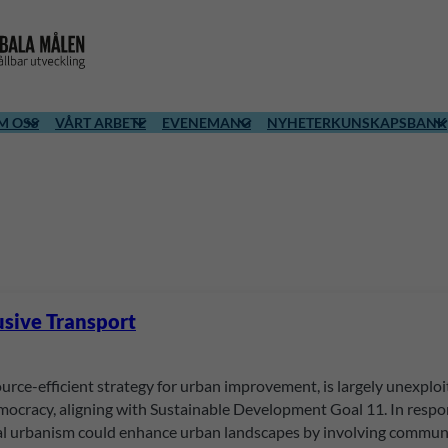
M OSS
VÅRT ARBETE
EVENEMANG
NYHETER
KUNSKAPSBANK
usive Transport
source-efficient strategy for urban improvement, is largely unexploi
emocracy, aligning with Sustainable Development Goal 11. In respo
ical urbanism could enhance urban landscapes by involving commun