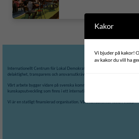
Kakor
Vi bjuder på kakor! Om
av kakor du vill ha ge
Internationellt Centrum för Lokal Demokrati, ICLD, arbetar för att främja 
delaktighet, transparens och ansvarsutkrävande på lokal och regional nivå
Vårt arbete bygger vidare på svenska kommuner och regioner erfarenheter
kunskapsutveckling som finns i ett internationellt perspektiv.
Vi är en statligt finansierad organisation. Vårt huvudkontor finns i Visby.