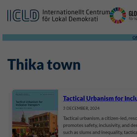
O
Thika town
Tactical Urbanism for Incl
3 DECEMBER, 2024
Tactical urbanism, a citizen-led, re
promotes safety, inclusivity, and d
such as slums and inequality, tact