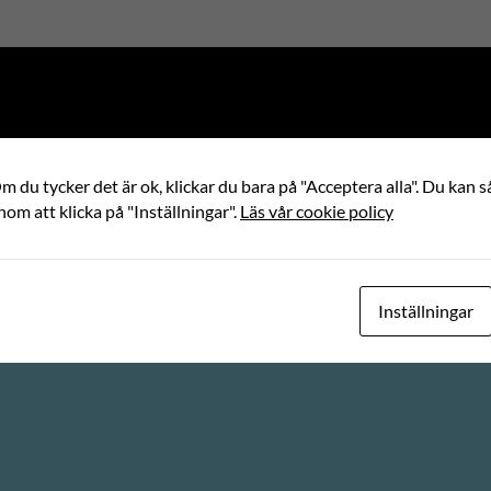
 du tycker det är ok, klickar du bara på "Acceptera alla". Du kan så
nom att klicka på "Inställningar".
Läs vår cookie policy
demokrati och processer för jämlikhet,
.
 och på den forskning och
Inställningar