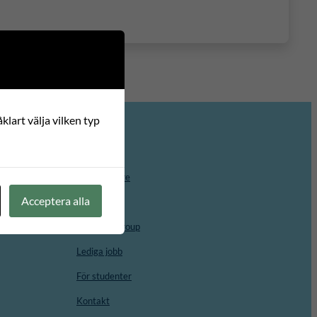
klart välja vilken typ
Om oss
Medarbetare
Acceptera alla
Styrelsen
Advisory Group
Lediga jobb
För studenter
Kontakt