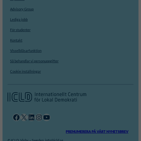
Advisory Group
Lediga jobb
För studenter
Kontakt
Visselblåsarfunktion
Så behandlar vi personuppgifter
Cookie inställningar
Facebook
X
LinkedIn
Instagram
YouTube
PRENUMERERA PÅ VÅRT NYHETSBREV
© ICLD, Visby – Sweden. info@icld.se