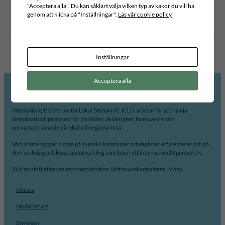
policy sectors and actors (including institutional, private and civil
"Acceptera alla". Du kan såklart välja vilken typ av kakor du vill ha
society), is often adopted by local governments in different
genom att klicka på "Inställningar".
Läs vår cookie policy
policy realms, including in managing migration and integration at
the local level. Overall, mainstreaming migrant integration has
the potential to enhance migrants´…
Inställningar
Acceptera alla
Internationellt Centrum för Lokal Demokrati, ICLD, arbetar för att främja
demokrati och processer för jämlikhet, delaktighet, transparens och
ansvarsutkrävande på lokal och regional nivå.
Vårt arbete bygger vidare på svenska kommuner och regioner erfarenheter och på
den forskning och kunskapsutveckling som finns i ett internationellt perspektiv.
Vi är en statligt finansierad organisation. Vårt huvudkontor finns i Visby.
Om oss
Medarbetare
Styrelsen