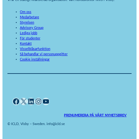
Om oss
Medarbetare
Styrelsen
Advisory Group
Lediga jobb
För studenter
Kontakt
Visselblåsarfunktion
Så behandlar vi personuppgifter
Cookie inställningar
Facebook
X
LinkedIn
Instagram
YouTube
PRENUMERERA PÅ VÅRT NYHETSBREV
© ICLD, Visby – Sweden. info@icld.se