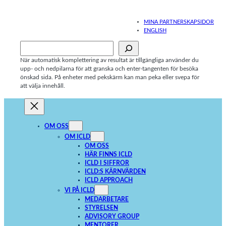
Hoppa
till
MINA PARTNERSKAPSIDOR
innehåll
ENGLISH
Sök
När automatisk komplettering av resultat är tillgängliga använder du
upp- och nedpilarna för att granska och enter-tangenten för besöka
önskad sida. På enheter med pekskärm kan man peka eller svepa för
att välja innehåll.
OM OSS
OM ICLD
OM OSS
HÄR FINNS ICLD
ICLD I SIFFROR
ICLD:S KÄRNVÄRDEN
ICLD APPROACH
VI PÅ ICLD
MEDARBETARE
STYRELSEN
ADVISORY GROUP
MENTORER