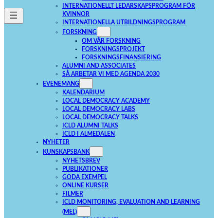
INTERNATIONELLT LEDARSKAPSPROGRAM FÖR
KVINNOR
INTERNATIONELLA UTBILDNINGSPROGRAM
FORSKNING
OM VÅR FORSKNING
FORSKNINGSPROJEKT
FORSKNINGSFINANSIERING
ALUMNI AND ASSOCIATES
SÅ ARBETAR VI MED AGENDA 2030
EVENEMANG
KALENDARIUM
LOCAL DEMOCRACY ACADEMY
LOCAL DEMOCRACY LABS
LOCAL DEMOCRACY TALKS
ICLD ALUMNI TALKS
ICLD I ALMEDALEN
NYHETER
KUNSKAPSBANK
NYHETSBREV
PUBLIKATIONER
GODA EXEMPEL
ONLINE KURSER
FILMER
ICLD MONITORING, EVALUATION AND LEARNING
(MEL)