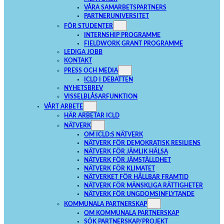
VÅRA SAMARBETSPARTNERS
PARTNERUNIVERSITET
FÖR STUDENTER
INTERNSHIP PROGRAMME
FIELDWORK GRANT PROGRAMME
LEDIGA JOBB
KONTAKT
PRESS OCH MEDIA
ICLD I DEBATTEN
NYHETSBREV
VISSELBLÅSARFUNKTION
VÅRT ARBETE
HÄR ARBETAR ICLD
NÄTVERK
OM ICLD:S NÄTVERK
NÄTVERK FÖR DEMOKRATISK RESILIENS
NÄTVERK FÖR JÄMLIK HÄLSA
NÄTVERK FÖR JÄMSTÄLLDHET
NÄTVERK FÖR KLIMATET
NÄTVERKET FÖR HÅLLBAR FRAMTID
NÄTVERK FÖR MÄNSKLIGA RÄTTIGHETER
NÄTVERK FÖR UNGDOMSINFLYTANDE
KOMMUNALA PARTNERSKAP
OM KOMMUNALA PARTNERSKAP
SÖK PARTNERSKAP/PROJEKT