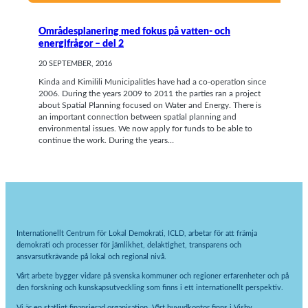
Områdesplanering med fokus på vatten- och
energifrågor – del 2
20 SEPTEMBER, 2016
Kinda and Kimilili Municipalities have had a co-operation since
2006. During the years 2009 to 2011 the parties ran a project
about Spatial Planning focused on Water and Energy. There is
an important connection between spatial planning and
environmental issues. We now apply for funds to be able to
continue the work. During the years…
Internationellt Centrum för Lokal Demokrati, ICLD, arbetar för att främja
demokrati och processer för jämlikhet, delaktighet, transparens och
ansvarsutkrävande på lokal och regional nivå.
Vårt arbete bygger vidare på svenska kommuner och regioner erfarenheter och på
den forskning och kunskapsutveckling som finns i ett internationellt perspektiv.
Vi är en statligt finansierad organisation. Vårt huvudkontor finns i Visby.