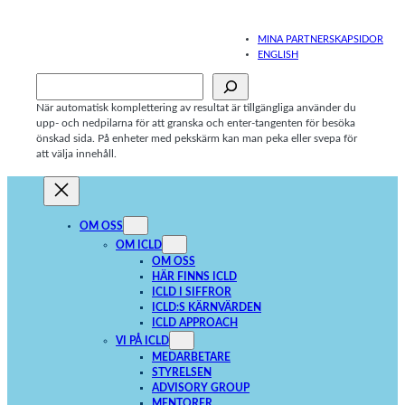
Hoppa
till
MINA PARTNERSKAPSIDOR
innehåll
ENGLISH
Sök
När automatisk komplettering av resultat är tillgängliga använder du
upp- och nedpilarna för att granska och enter-tangenten för besöka
önskad sida. På enheter med pekskärm kan man peka eller svepa för
att välja innehåll.
OM OSS
OM ICLD
OM OSS
HÄR FINNS ICLD
ICLD I SIFFROR
ICLD:S KÄRNVÄRDEN
ICLD APPROACH
VI PÅ ICLD
MEDARBETARE
STYRELSEN
ADVISORY GROUP
MENTORER