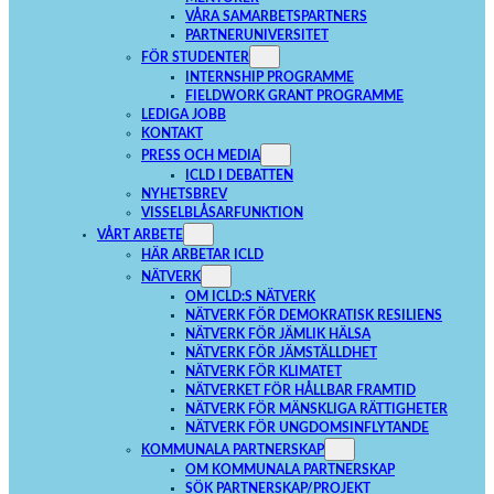
VÅRA SAMARBETSPARTNERS
PARTNERUNIVERSITET
FÖR STUDENTER
INTERNSHIP PROGRAMME
FIELDWORK GRANT PROGRAMME
LEDIGA JOBB
KONTAKT
PRESS OCH MEDIA
ICLD I DEBATTEN
NYHETSBREV
VISSELBLÅSARFUNKTION
VÅRT ARBETE
HÄR ARBETAR ICLD
NÄTVERK
OM ICLD:S NÄTVERK
NÄTVERK FÖR DEMOKRATISK RESILIENS
NÄTVERK FÖR JÄMLIK HÄLSA
NÄTVERK FÖR JÄMSTÄLLDHET
NÄTVERK FÖR KLIMATET
NÄTVERKET FÖR HÅLLBAR FRAMTID
NÄTVERK FÖR MÄNSKLIGA RÄTTIGHETER
NÄTVERK FÖR UNGDOMSINFLYTANDE
KOMMUNALA PARTNERSKAP
OM KOMMUNALA PARTNERSKAP
SÖK PARTNERSKAP/PROJEKT