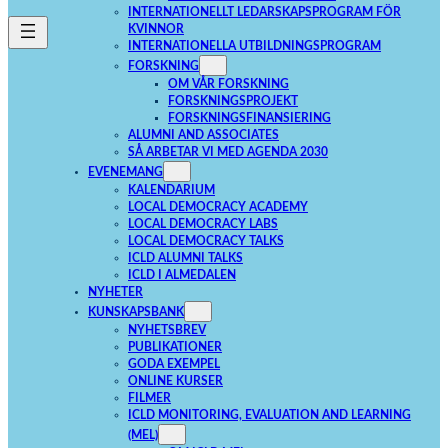
INTERNATIONELLT LEDARSKAPSPROGRAM FÖR
KVINNOR
INTERNATIONELLA UTBILDNINGSPROGRAM
FORSKNING
OM VÅR FORSKNING
FORSKNINGSPROJEKT
FORSKNINGSFINANSIERING
ALUMNI AND ASSOCIATES
SÅ ARBETAR VI MED AGENDA 2030
EVENEMANG
KALENDARIUM
LOCAL DEMOCRACY ACADEMY
LOCAL DEMOCRACY LABS
LOCAL DEMOCRACY TALKS
ICLD ALUMNI TALKS
ICLD I ALMEDALEN
NYHETER
KUNSKAPSBANK
NYHETSBREV
PUBLIKATIONER
GODA EXEMPEL
ONLINE KURSER
FILMER
ICLD MONITORING, EVALUATION AND LEARNING
(MEL)