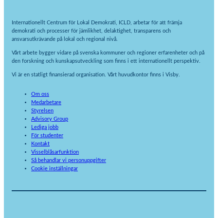
Internationellt Centrum för Lokal Demokrati, ICLD, arbetar för att främja
demokrati och processer för jämlikhet, delaktighet, transparens och
ansvarsutkrävande på lokal och regional nivå.
Vårt arbete bygger vidare på svenska kommuner och regioner erfarenheter och på
den forskning och kunskapsutveckling som finns i ett internationellt perspektiv.
Vi är en statligt finansierad organisation. Vårt huvudkontor finns i Visby.
Om oss
Medarbetare
Styrelsen
Advisory Group
Lediga jobb
För studenter
Kontakt
Visselblåsarfunktion
Så behandlar vi personuppgifter
Cookie inställningar