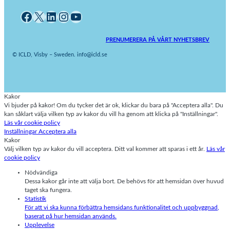
Facebook
X
LinkedIn
Instagram
YouTube
PRENUMERERA PÅ VÅRT NYHETSBREV
© ICLD, Visby – Sweden. info@icld.se
Kakor
Vi bjuder på kakor! Om du tycker det är ok, klickar du bara på "Acceptera alla". Du
kan såklart välja vilken typ av kakor du vill ha genom att klicka på "Inställningar".
Läs vår cookie policy
Inställningar
Acceptera alla
Kakor
Välj vilken typ av kakor du vill acceptera. Ditt val kommer att sparas i ett år.
Läs vår
cookie policy
Nödvändiga
Dessa kakor går inte att välja bort. De behövs för att hemsidan över huvud
taget ska fungera.
Statistik
För att vi ska kunna förbättra hemsidans funktionalitet och uppbyggnad,
baserat på hur hemsidan används.
Upplevelse