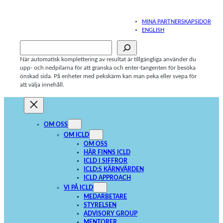
Hoppa
till
MINA PARTNERSKAPSIDOR
innehåll
ENGLISH
Sök
När automatisk komplettering av resultat är tillgängliga använder du
upp- och nedpilarna för att granska och enter-tangenten för besöka
önskad sida. På enheter med pekskärm kan man peka eller svepa för
att välja innehåll.
OM OSS
OM ICLD
OM OSS
HÄR FINNS ICLD
ICLD I SIFFROR
ICLD:S KÄRNVÄRDEN
ICLD APPROACH
VI PÅ ICLD
MEDARBETARE
STYRELSEN
ADVISORY GROUP
MENTORER