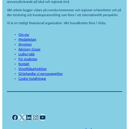
ansvarsutkrävande på lokal och regional nivå.
Vårt arbete bygger vidare på svenska kommuner och regioner erfarenheter och på
den forskning och kunskapsutveckling som finns i ett internationellt perspektiv.
Vi är en statligt finansierad organisation. Vårt huvudkontor finns i Visby.
Om oss
Medarbetare
Styrelsen
Advisory Group
Lediga jobb
För studenter
Kontakt
Visselblåsarfunktion
Så behandlar vi personuppgifter
Cookie inställningar
Facebook
X
LinkedIn
Instagram
YouTube