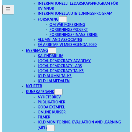
INTERNATIONELLT LEDARSKAPSPROGRAM FÖR
Upplevelse
KVINNOR
För att vår
INTERNATIONELLA UTBILDNINGSPROGRAM
hemsida ska
prestera så
FORSKNING
bra som
OM VÅR FORSKNING
möjligt under
FORSKNINGSPROJEKT
ditt besök.
Om du nekar
FORSKNINGSFINANSIERING
de här
ALUMNI AND ASSOCIATES
kakorna
SÅ ARBETAR VI MED AGENDA 2030
kommer viss
funktionalitet
EVENEMANG
att försvinna
KALENDARIUM
från
hemsidan.
LOCAL DEMOCRACY ACADEMY
LOCAL DEMOCRACY LABS
LOCAL DEMOCRACY TALKS
ICLD ALUMNI TALKS
Marknadsföring
ICLD I ALMEDALEN
Genom att dela
NYHETER
med dig av dina
intressen och ditt
KUNSKAPSBANK
beteende när du
NYHETSBREV
surfar ökar du
chansen att få se
PUBLIKATIONER
personligt
GODA EXEMPEL
anpassat innehåll
ONLINE KURSER
och erbjudanden.
FILMER
ICLD MONITORING, EVALUATION AND LEARNING
(MEL)