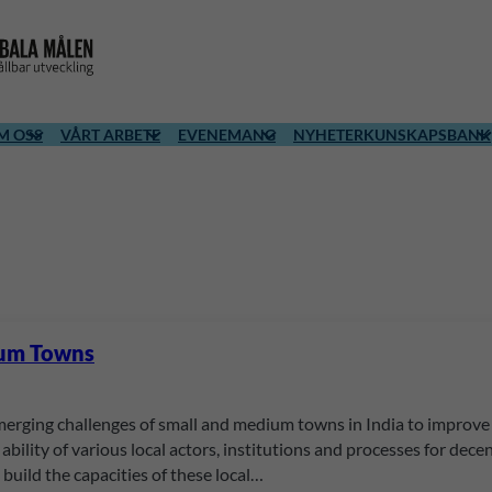
M OSS
VÅRT ARBETE
EVENEMANG
NYHETER
KUNSKAPSBANK
ium Towns
merging challenges of small and medium towns in India to improve 
 ability of various local actors, institutions and processes for de
build the capacities of these local…