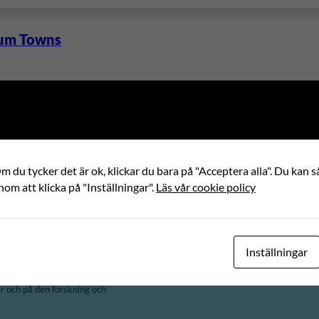
ium Towns
merging challenges of small and medium towns in India to improve 
 ability of various local actors, institutions and processes for de
build the capacities of these local…
 du tycker det är ok, klickar du bara på "Acceptera alla". Du kan så
nom att klicka på "Inställningar".
Läs vår cookie policy
Inställningar
demokrati och processer för jämlikhet,
.
 och på den forskning och