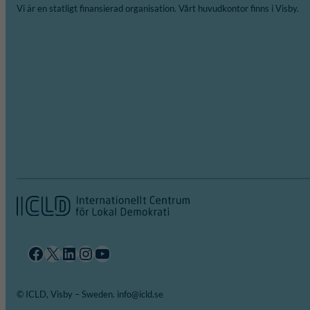
Vi är en statligt finansierad organisation. Vårt huvudkontor finns i Visby.
Facebook
X
LinkedIn
Instagram
YouTube
© ICLD, Visby – Sweden. info@icld.se