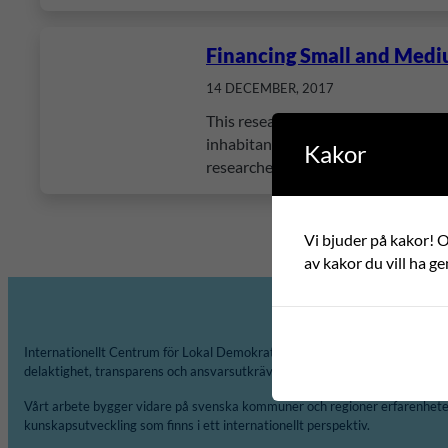
Financing Small and Med
14 DECEMBER, 2017
This research project studied the e
inhabitants. The study assesses the
Kakor
researchers used action research to 
Vi bjuder på kakor! Om
av kakor du vill ha ge
Internationellt Centrum för Lokal Demokrati, ICLD, arbetar för att främja 
delaktighet, transparens och ansvarsutkrävande på lokal och regional nivå
Vårt arbete bygger vidare på svenska kommuner och regioner erfarenheter
kunskapsutveckling som finns i ett internationellt perspektiv.