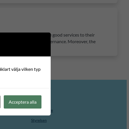
their finances and provide good services to their
centralised planning and governance. Moreover, the
klart välja vilken typ
Om oss
Acceptera alla
Medarbetare
Styrelsen