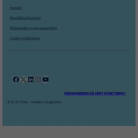
Kontakt
Visselblåsarfunktion
Så behandlar vi personuppgifter
Cookie inställningar
Facebook
X
LinkedIn
Instagram
YouTube
PRENUMERERA PÅ VÅRT NYHETSBREV
© ICLD, Visby – Sweden. info@icld.se