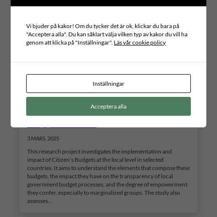
Vi bjuder på kakor! Om du tycker det är ok, klickar du bara på
"Acceptera alla". Du kan såklart välja vilken typ av kakor du vill ha
genom att klicka på "Inställningar".
Läs vår cookie policy
Inställningar
Increasing Transparency in Local Governments:
Acceptera alla
Implementation of Citizen Budgets in Uganda,
Kenya, and Zimbabwe
3 MARS, 2025
This research project investigates the implementation and
impact of Citizen’s Budgets at the local level in selected
countries. It aims to understand the elements that compose these
budgets, the impact they have on the transparency of local
government budget processes, and the degree of empowerment
they confer, especially to marginalized groups. The study also
assesses…