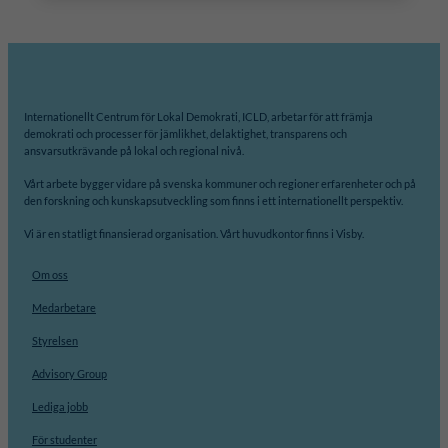
Internationellt Centrum för Lokal Demokrati, ICLD, arbetar för att främja
demokrati och processer för jämlikhet, delaktighet, transparens och
ansvarsutkrävande på lokal och regional nivå.
Vårt arbete bygger vidare på svenska kommuner och regioner erfarenheter och på
den forskning och kunskapsutveckling som finns i ett internationellt perspektiv.
Vi är en statligt finansierad organisation. Vårt huvudkontor finns i Visby.
Om oss
Medarbetare
Styrelsen
Advisory Group
Lediga jobb
För studenter