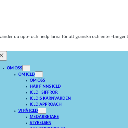
använder du upp- och nedpilarna för att granska och enter-tang
OM OSS
OM ICLD
OM OSS
HÄR FINNS ICLD
ICLD I SIFFROR
ICLD:S KÄRNVÄRDEN
ICLD APPROACH
VI PÅ ICLD
MEDARBETARE
STYRELSEN