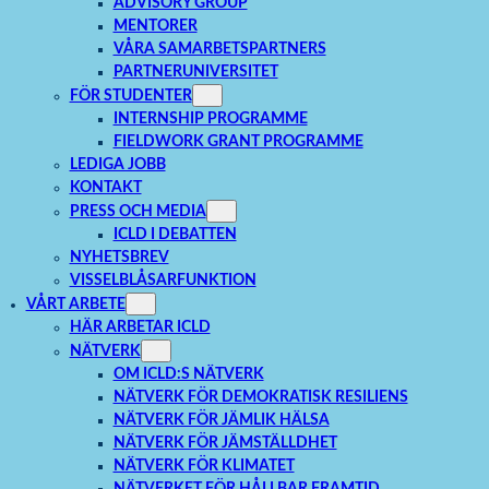
ADVISORY GROUP
MENTORER
VÅRA SAMARBETSPARTNERS
PARTNERUNIVERSITET
FÖR STUDENTER
INTERNSHIP PROGRAMME
FIELDWORK GRANT PROGRAMME
LEDIGA JOBB
KONTAKT
PRESS OCH MEDIA
ICLD I DEBATTEN
NYHETSBREV
VISSELBLÅSARFUNKTION
VÅRT ARBETE
HÄR ARBETAR ICLD
NÄTVERK
OM ICLD:S NÄTVERK
NÄTVERK FÖR DEMOKRATISK RESILIENS
NÄTVERK FÖR JÄMLIK HÄLSA
NÄTVERK FÖR JÄMSTÄLLDHET
NÄTVERK FÖR KLIMATET
NÄTVERKET FÖR HÅLLBAR FRAMTID