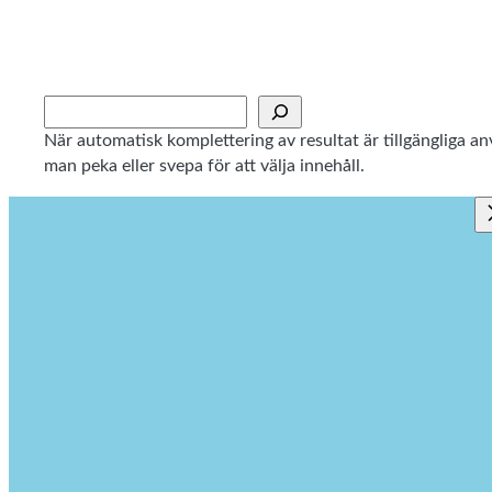
Hoppa
till
innehåll
Sök
När automatisk komplettering av resultat är tillgängliga 
man peka eller svepa för att välja innehåll.