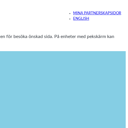
MINA PARTNERSKAPSIDOR
ENGLISH
enten för besöka önskad sida. På enheter med pekskärm kan