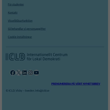
För studenter
Kontakt
Visselblåsarfunktion
Så behandlar vi personuppgifter
Cookie inställningar
Facebook
X
LinkedIn
Instagram
YouTube
PRENUMERERA PÅ VÅRT NYHETSBREV
© ICLD, Visby – Sweden. info@icld.se