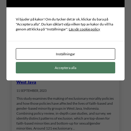
Vi bjuder på kakor! Om du tycker det är ok, klickar du bara på
"Acceptera alla". Du kan såklart välja vilken typ av kakor du vill ha
genom att klicka på "Inställningar".
Läs vår cookie policy
Inställningar
Acceptera alla
Morality policies and the prospect for inclusive
citizenship in decentralized Indonesia: A study of
West Java
11 SEPTEMBER, 2023
This study examines the making of exclusionary morality policies
and how those policies have affected the lives of faith-based and
gender-based minority groups in West Java, Indonesia.
Combining policy review, in-depth case studies, and survey, we
identify distinct patterns of exclusion, which are top-down for
faith-based minorities and bottom-up for sexual/gender
minorities. Around 121 exclusionary…