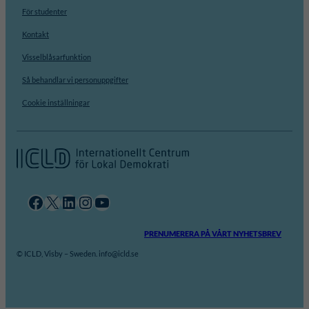
För studenter
Kontakt
Visselblåsarfunktion
Så behandlar vi personuppgifter
Cookie inställningar
Facebook
X
LinkedIn
Instagram
YouTube
PRENUMERERA PÅ VÅRT NYHETSBREV
© ICLD, Visby – Sweden. info@icld.se