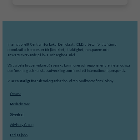
Internationellt Centrum för Lokal Demokrati, ICLD, arbetar för att främja
demokrati och processer för jämlikhet, delaktighet, transparens och
ansvarsutkrävande på lokal och regional nivå.
Vårt arbete bygger vidare på svenska kommuner och regioner erfarenheter och på
den forskning och kunskapsutveckling som finns i ett internationellt perspektiv.
Vi är en statligt finansierad organisation. Vårt huvudkontor finns i Visby.
Om oss
Medarbetare
Styrelsen
Advisory Group
Lediga jobb