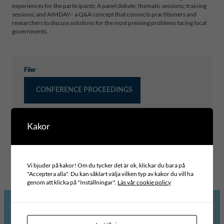
experiences for the participants: A panel debate; thematic sessions; training
sessions; and AIMDAY– a Q&A concept that connects practitioners and
researchers to discuss solutions for the most pressing problems facing local
governments.
Filer
CONFERENCE PROCEEDINGS
Kakor
Typ av publikation
OTHER ICLD PUBLICATIONS
Vi bjuder på kakor! Om du tycker det är ok, klickar du bara på
"Acceptera alla". Du kan såklart välja vilken typ av kakor du vill ha
genom att klicka på "Inställningar".
Läs vår cookie policy