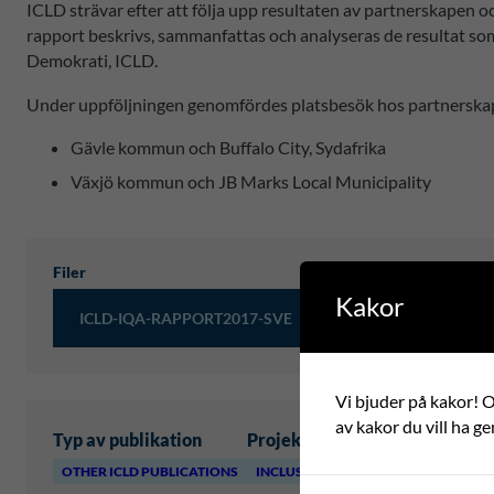
ICLD strävar efter att följa upp resultaten av partnerskapen o
rapport beskrivs, sammanfattas och analyseras de resultat 
Demokrati, ICLD.
Under uppföljningen genomfördes platsbesök hos partnerska
Gävle kommun och Buffalo City, Sydafrika
Växjö kommun och JB Marks Local Municipality
Filer
Kakor
ICLD-IQA-RAPPORT2017-SVE
Vi bjuder på kakor! Om
av kakor du vill ha ge
Typ av publikation
Projektområde
OTHER ICLD PUBLICATIONS
INCLUSIVE LEADERSHIP AND GOVE