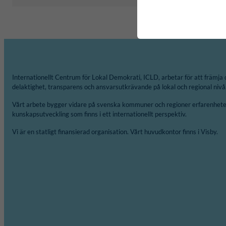
Internationellt Centrum för Lokal Demokrati, ICLD, arbetar för att främja 
delaktighet, transparens och ansvarsutkrävande på lokal och regional nivå
Vårt arbete bygger vidare på svenska kommuner och regioner erfarenheter
kunskapsutveckling som finns i ett internationellt perspektiv.
Vi är en statligt finansierad organisation. Vårt huvudkontor finns i Visby.