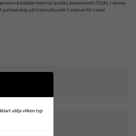
 genom så kallade Internal quality assessments (IQA). I denna
partnerskap på Internationellt Centrum för Lokal
klart välja vilken typ