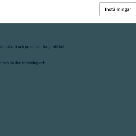
Inställningar
demokrati och processer för jämlikhet,
.
 och på den forskning och