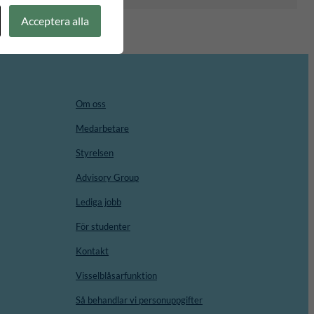
Acceptera alla
Om oss
Medarbetare
Styrelsen
Advisory Group
Lediga jobb
För studenter
Kontakt
Visselblåsarfunktion
Så behandlar vi personuppgifter