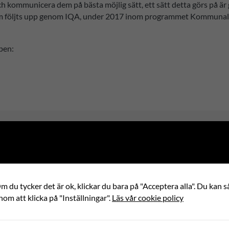
ch kommunicera dem på bästa möjlig sätt, ett sätt detta görs på är
som följts upp genom IQA, under 2017 inom programmet Kommunalt 
pen:
 du tycker det är ok, klickar du bara på "Acceptera alla". Du kan så
nom att klicka på "Inställningar".
Läs vår cookie policy
Internationell partner
RNANCE
SYDAFRIKA