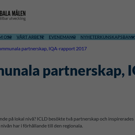
M OSS
VÅRT ARBETE
EVENEMANG
NYHETER
KUNSKAPSBANK
kommunala partnerskap, IQA-rapport 2017
unala partnerskap, 
på lokal nivå? ICLD besökte två partnerskap och inspirerades av
vån har i förhållande till den regionala.