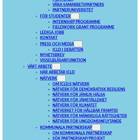
VÅRA SAMARBETSPARTNERS
PARTNERUNIVERSITET
FÖR STUDENTER
INTERNSHIP PROGRAMME
FIELDWORK GRANT PROGRAMME
LEDIGA JOBB
KONTAKT
PRESS OCH MEDIA
ICLD I DEBATTEN
NYHETSBREV
VISSELBLÅSARFUNKTION
VÅRT ARBETE
HÄR ARBETAR ICLD
NÄTVERK
OM ICLD:S NÄTVERK
NÄTVERK FÖR DEMOKRATISK RESILIENS
NÄTVERK FÖR JÄMLIK HÄLSA
NÄTVERK FÖR JÄMSTÄLLDHET
NÄTVERK FÖR KLIMATET
NÄTVERKET FÖR HÅLLBAR FRAMTID
NÄTVERK FÖR MÄNSKLIGA RÄTTIGHETER
NÄTVERK FÖR UNGDOMSINFLYTANDE
KOMMUNALA PARTNERSKAP
OM KOMMUNALA PARTNERSKAP
SÖK PARTNERSKAP/PROJEKT