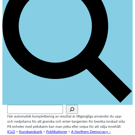
Sök
När automatisk komplettering av resultat är tillgängliga använder du upp-
och nedpilarna för att granska och enter-tangenten för besöka önskad sida.
På enheter med pekskärm kan man peka eller svepa för att välja innehåll.
ICLD
>
Kunskapsbank
>
Publikationer
>
A Northern Democracy –