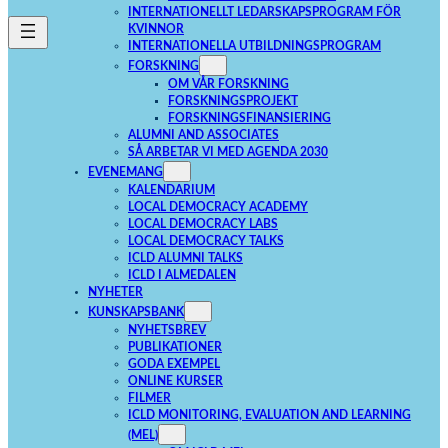
INTERNATIONELLT LEDARSKAPSPROGRAM FÖR
KVINNOR
INTERNATIONELLA UTBILDNINGSPROGRAM
FORSKNING
OM VÅR FORSKNING
FORSKNINGSPROJEKT
FORSKNINGSFINANSIERING
ALUMNI AND ASSOCIATES
SÅ ARBETAR VI MED AGENDA 2030
EVENEMANG
KALENDARIUM
LOCAL DEMOCRACY ACADEMY
LOCAL DEMOCRACY LABS
LOCAL DEMOCRACY TALKS
ICLD ALUMNI TALKS
ICLD I ALMEDALEN
NYHETER
KUNSKAPSBANK
NYHETSBREV
PUBLIKATIONER
GODA EXEMPEL
ONLINE KURSER
FILMER
ICLD MONITORING, EVALUATION AND LEARNING
(MEL)