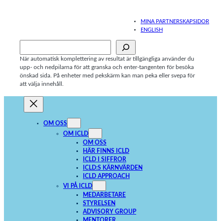
Hoppa
till
MINA PARTNERSKAPSIDOR
innehåll
ENGLISH
Sök
När automatisk komplettering av resultat är tillgängliga använder du
upp- och nedpilarna för att granska och enter-tangenten för besöka
önskad sida. På enheter med pekskärm kan man peka eller svepa för
att välja innehåll.
OM OSS
OM ICLD
OM OSS
HÄR FINNS ICLD
ICLD I SIFFROR
ICLD:S KÄRNVÄRDEN
ICLD APPROACH
VI PÅ ICLD
MEDARBETARE
STYRELSEN
ADVISORY GROUP
MENTORER