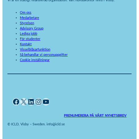
Vi är en statligt finansierad organisation. Vårt huvudkontor finns i Visby.
Om oss
Medarbetare
Styrelsen
Advisory Group
Lediga jobb
För studenter
Kontakt
Visselblåsarfunktion
Så behandlar vi personuppgifter
Cookie inställningar
Facebook
X
LinkedIn
Instagram
YouTube
PRENUMERERA PÅ VÅRT NYHETSBREV
© ICLD, Visby – Sweden. info@icld.se